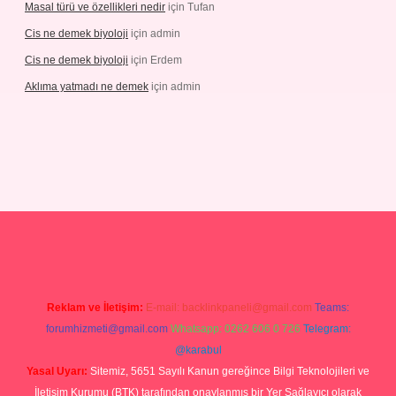
Masal türü ve özellikleri nedir
için
Tufan
Cis ne demek biyoloji
için
admin
Cis ne demek biyoloji
için
Erdem
Aklıma yatmadı ne demek
için
admin
randoperabetgiris.com/
tulipbetgiris.org
Reklam ve İletişim:
E-mail:
backlinkpaneli@gmail.com
Teams:
forumhizmeti@gmail.com
Whatsapp: 0262 606 0 726
Telegram:
@karabul
Yasal Uyarı:
Sitemiz, 5651 Sayılı Kanun gereğince Bilgi Teknolojileri ve
İletişim Kurumu (BTK) tarafından onaylanmış bir Yer Sağlayıcı olarak