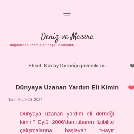
menüyü
Anasayfa
aç
Gizlilik Politikası
Deniz ve Macera
Dalgalardan ilham alan neşeli hikayeler!
Yasal Uyarı
Hakkımızda
Etiket:
Kızılay Derneği güvenilir mi
Dünyaya Uzanan Yardım Eli Kimin
Tarih: Aralık 18, 2024
Dünyaya uzanan yardım eli derneği
kimin? Eylül 2006’dan itibaren fizibilite
çalışmalarına başlayan “Hayır