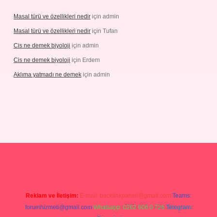
Masal türü ve özellikleri nedir
için
admin
Masal türü ve özellikleri nedir
için
Tufan
Cis ne demek biyoloji
için
admin
Cis ne demek biyoloji
için
Erdem
Aklıma yatmadı ne demek
için
admin
grandoperabetgiris.com/
tulipbetgiris.org
Reklam ve İletişim:
E-mail:
backlinkpaneli@gmail.com
Teams:
forumhizmeti@gmail.com
Whatsapp: 0262 606 0 726
Telegram: