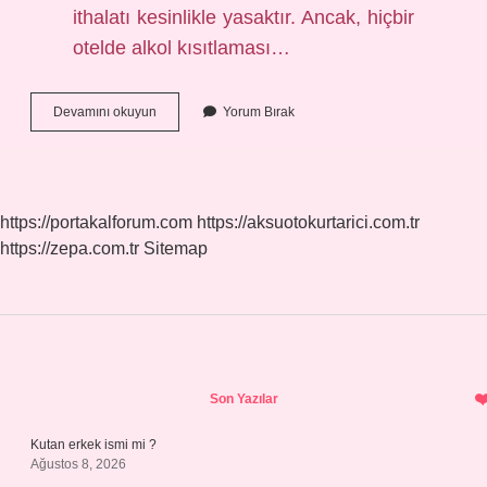
ithalatı kesinlikle yasaktır. Ancak, hiçbir
otelde alkol kısıtlaması…
Maldivler
Devamını okuyun
Yorum Bırak
Neden
Ünlü
https://portakalforum.com
https://aksuotokurtarici.com.tr
https://zepa.com.tr
Sitemap
Sidebar
Son Yazılar
Kutan erkek ismi mi ?
Ağustos 8, 2026