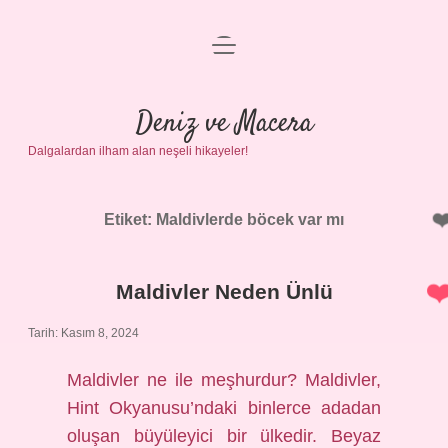
menüyü
Anasayfa
aç
Gizlilik Politikası
Deniz ve Macera
Dalgalardan ilham alan neşeli hikayeler!
Yasal Uyarı
Hakkımızda
Etiket:
Maldivlerde böcek var mı
Maldivler Neden Ünlü
Tarih: Kasım 8, 2024
Maldivler ne ile meşhurdur? Maldivler,
Hint Okyanusu’ndaki binlerce adadan
oluşan büyüleyici bir ülkedir. Beyaz