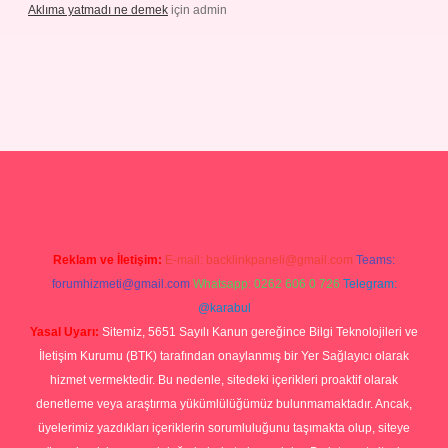
Aklıma yatmadı ne demek
için
admin
/grandoperabetgiris.com/
tulipbetgiris.org
Reklam ve İletişim:
E-mail:
backlinkpaneli@gmail.com
Teams:
forumhizmeti@gmail.com
Whatsapp: 0262 606 0 726
Telegram:
@karabul
Yasal Uyarı:
Sitemiz, 5651 Sayılı Kanun gereğince Bilgi Teknolojileri ve
İletişim Kurumu (BTK) tarafından onaylanmış bir Yer Sağlayıcı olarak
hizmet vermektedir. Bu nedenle, sitedeki içerikleri proaktif olarak
denetleme veya araştırma yükümlülüğümüz bulunmamaktadır. Ancak,
üyelerimiz yazdıkları içeriklerin sorumluluğunu taşımakta olup, siteye