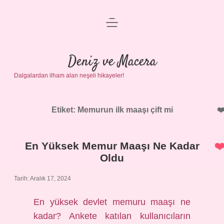
menüyü
Anasayfa
aç
Gizlilik Politikası
Deniz ve Macera
Dalgalardan ilham alan neşeli hikayeler!
Yasal Uyarı
Hakkımızda
Etiket:
Memurun ilk maaşı çift mi
En Yüksek Memur Maaşı Ne Kadar
Oldu
Tarih: Aralık 17, 2024
En yüksek devlet memuru maaşı ne
kadar? Ankete katılan kullanıcıların