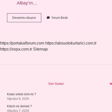
Albay’ın…
En
Devamını okuyun
Yorum Bırak
Yüksek
Memur
Maaşı
Ne
Kadar
https://portakalforum.com
https://aksuotokurtarici.com.tr
Oldu
https://zepa.com.tr
Sitemap
Sidebar
Son Yazılar
Kutan erkek ismi mi ?
Ağustos 8, 2026
Kıtsch ne demek ?
Ağustos 7, 2026