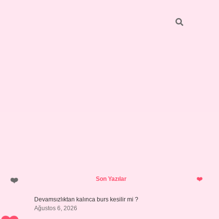
Sidebar
https://grandoper
Son Yazılar
Devamsızlıktan kalınca burs kesilir mi ?
Ağustos 6, 2026