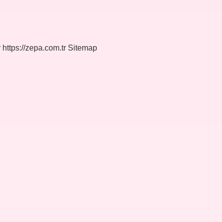
r
https://zepa.com.tr
Sitemap