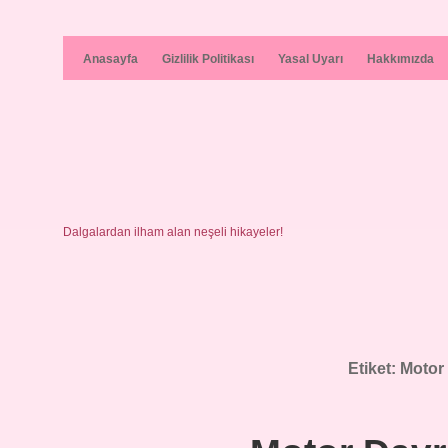
Anasayfa
Gizlilik Politikası
Yasal Uyarı
Hakkımızda
Dalgalardan ilham alan neşeli hikayeler!
Etiket:
Motor 