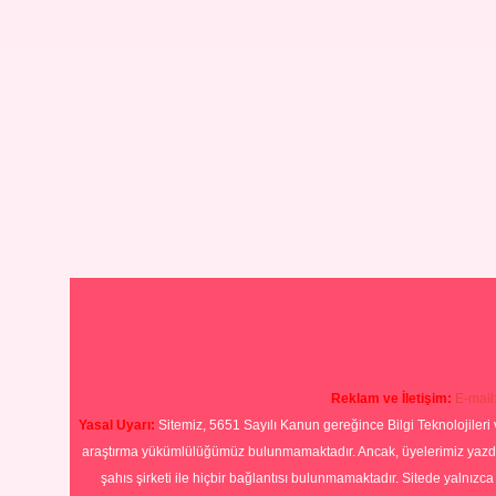
Reklam ve İletişim:
E-mail
Yasal Uyarı:
Sitemiz, 5651 Sayılı Kanun gereğince Bilgi Teknolojileri 
araştırma yükümlülüğümüz bulunmamaktadır. Ancak, üyelerimiz yazdıkla
şahıs şirketi ile hiçbir bağlantısı bulunmamaktadır. Sitede yalnızc