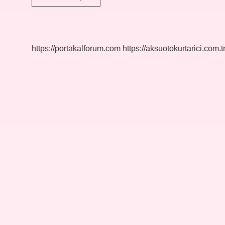
Davranışlar
Nelerdir
https://portakalforum.com
https://aksuotokurtarici.com.t