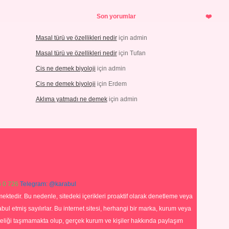
Son yorumlar
Masal türü ve özellikleri nedir
için
admin
Masal türü ve özellikleri nedir
için
Tufan
Cis ne demek biyoloji
için
admin
Cis ne demek biyoloji
için
Erdem
Aklıma yatmadı ne demek
için
admin
 0 726
Telegram: @karabul
ektedir. Bu nedenle, sitedeki içerikleri proaktif olarak denetleme veya
 etmiş sayılırlar. Bu internet sitesi, herhangi bir marka, kurum veya
niteliği taşımamakta olup, gerçek kurum ve kişiler hakkında paylaşım