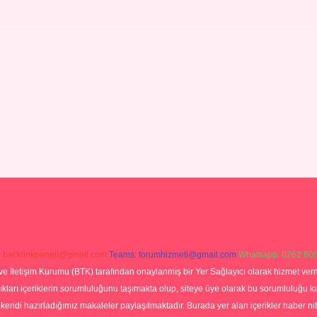
:
backlinkpaneli@gmail.com
Teams:
forumhizmeti@gmail.com
Whatsapp: 0262 606
ve İletişim Kurumu (BTK) tarafından onaylanmış bir Yer Sağlayıcı olarak hizmet verm
rı içeriklerin sorumluluğunu taşımakta olup, siteye üye olarak bu sorumluluğu kabul
a kendi hazırladığımız makaleler paylaşılmaktadır. Burada yer alan içerikler haber 