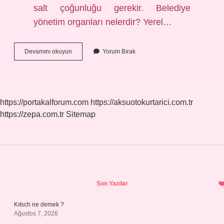
salt çoğunluğu gerekir. Belediye
yönetim organları nelerdir? Yerel…
Belediye
Devamını okuyun
Yorum Bırak
Yi
Kim
Yönetir
https://portakalforum.com
https://aksuotokurtarici.com.tr
https://zepa.com.tr
Sitemap
Sidebar
Son Yazılar
Kıtsch ne demek ?
Ağustos 7, 2026