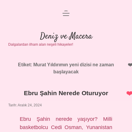
menüyü
Anasayfa
aç
Gizlilik Politikası
Deniz ve Macera
Dalgalardan ilham alan neşeli hikayeler!
Yasal Uyarı
Hakkımızda
Etiket:
Murat Yıldırımın yeni dizisi ne zaman
başlayacak
Ebru Şahin Nerede Oturuyor
Tarih: Aralık 24, 2024
Ebru Şahin nerede yaşıyor? Milli
basketbolcu Cedi Osman, Yunanistan