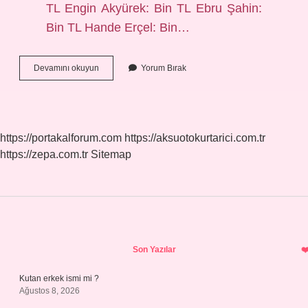
TL Engin Akyürek: Bin TL Ebru Şahin:
Bin TL Hande Erçel: Bin…
Ebru
Devamını okuyun
Yorum Bırak
Şahin
Nerede
Oturuyor
https://portakalforum.com
https://aksuotokurtarici.com.tr
https://zepa.com.tr
Sitemap
Sidebar
Son Yazılar
Kutan erkek ismi mi ?
Ağustos 8, 2026