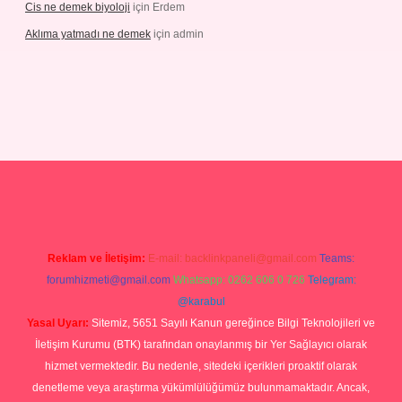
Cis ne demek biyoloji
için
Erdem
Aklıma yatmadı ne demek
için
admin
grandoperabetgiris.com/
tulipbetgiris.org
Reklam ve İletişim:
E-mail:
backlinkpaneli@gmail.com
Teams:
forumhizmeti@gmail.com
Whatsapp: 0262 606 0 726
Telegram:
@karabul
Yasal Uyarı:
Sitemiz, 5651 Sayılı Kanun gereğince Bilgi Teknolojileri ve
İletişim Kurumu (BTK) tarafından onaylanmış bir Yer Sağlayıcı olarak
hizmet vermektedir. Bu nedenle, sitedeki içerikleri proaktif olarak
denetleme veya araştırma yükümlülüğümüz bulunmamaktadır. Ancak,