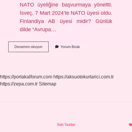
NATO üyeliğine başvurmaya yöneltti.
İsveç, 7 Mart 2024’te NATO üyesi oldu.
Finlandiya AB üyesi midir? Günlük
dilde “Avrupa…
Finlandiya
Devamını okuyun
Yorum Bırak
En
Son
Nereye
Üye
Oldu
https://portakalforum.com
https://aksuotokurtarici.com.tr
https://zepa.com.tr
Sitemap
Sidebar
Son Yazılar