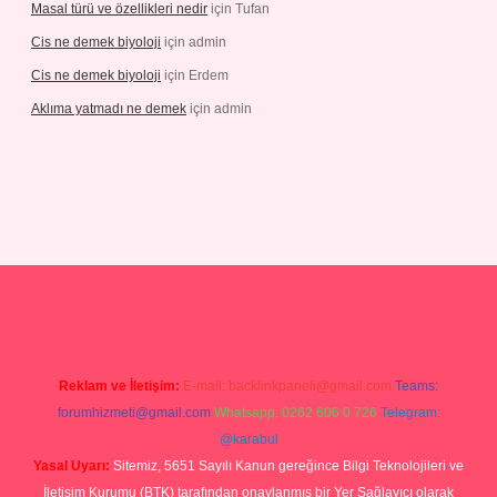
Masal türü ve özellikleri nedir
için
Tufan
Cis ne demek biyoloji
için
admin
Cis ne demek biyoloji
için
Erdem
Aklıma yatmadı ne demek
için
admin
pbetgiris.org
Reklam ve İletişim:
E-mail:
backlinkpaneli@gmail.com
Teams:
forumhizmeti@gmail.com
Whatsapp: 0262 606 0 726
Telegram:
@karabul
Yasal Uyarı:
Sitemiz, 5651 Sayılı Kanun gereğince Bilgi Teknolojileri ve
İletişim Kurumu (BTK) tarafından onaylanmış bir Yer Sağlayıcı olarak