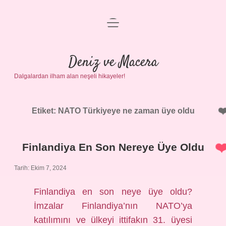
menüyü
Anasayfa
aç
Gizlilik Politikası
Deniz ve Macera
Dalgalardan ilham alan neşeli hikayeler!
Yasal Uyarı
Hakkımızda
Etiket:
NATO Türkiyeye ne zaman üye oldu
Finlandiya En Son Nereye Üye Oldu
Tarih: Ekim 7, 2024
Finlandiya en son neye üye oldu?
İmzalar Finlandiya’nın NATO’ya
katılımını ve ülkeyi ittifakın 31. üyesi