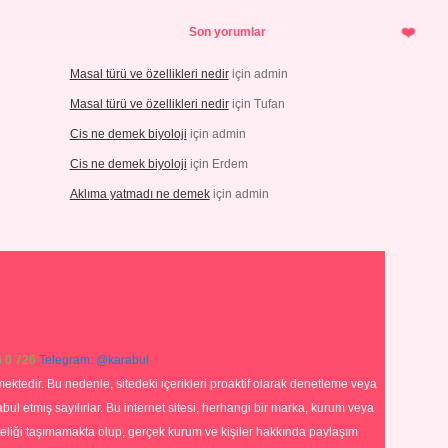
Son yorumlar
Masal türü ve özellikleri nedir
için
admin
Masal türü ve özellikleri nedir
için
Tufan
Cis ne demek biyoloji
için
admin
Cis ne demek biyoloji
için
Erdem
Aklıma yatmadı ne demek
için
admin
 0 726
Telegram: @karabul
ektedir. Bu nedenle, sitedeki içerikleri proaktif olarak denetleme veya
 etmiş sayılırlar. Bu internet sitesi, herhangi bir marka, kurum veya
niteliği taşımamakta olup, gerçek kurum ve kişiler hakkında paylaşım