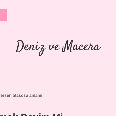
Deniz ve Macera
ersen atasözü anlamı