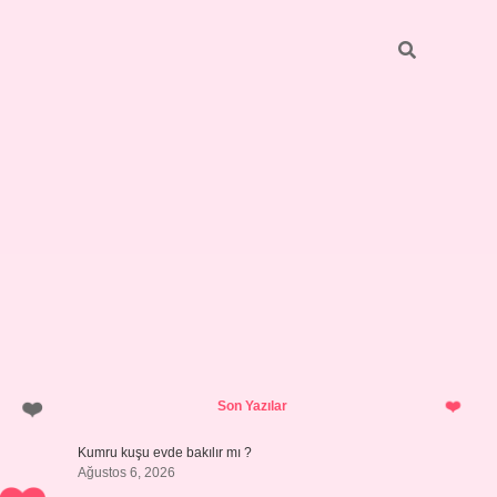
Sidebar
https://grandoperabetgiris.com/
tulipbetgiris.or
Son Yazılar
Kumru kuşu evde bakılır mı ?
Ağustos 6, 2026