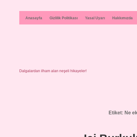
Anasayfa
Gizlilik Politikası
Yasal Uyarı
Hakkımızda
Dalgalardan ilham alan neşeli hikayeler!
Etiket:
Ne ek