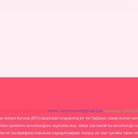
:
backlinkpaneli@gmail.com
Teams:
forumhizmeti@gmail.com
Whatsapp: 0262 606
ve İletişim Kurumu (BTK) tarafından onaylanmış bir Yer Sağlayıcı olarak hizmet verm
rı içeriklerin sorumluluğunu taşımakta olup, siteye üye olarak bu sorumluluğu kabul
a kendi hazırladığımız makaleler paylaşılmaktadır. Burada yer alan içerikler haber 