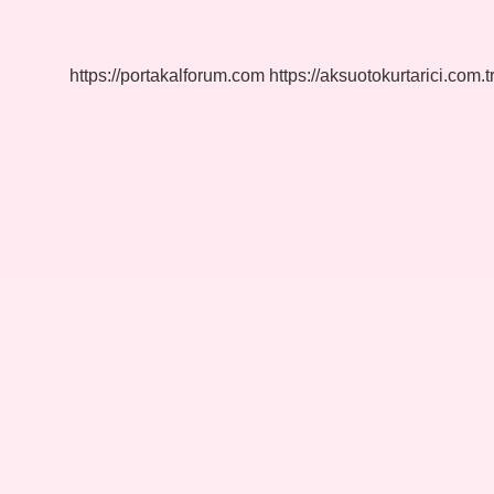
Deyim
Mi
https://portakalforum.com
https://aksuotokurtarici.com.t