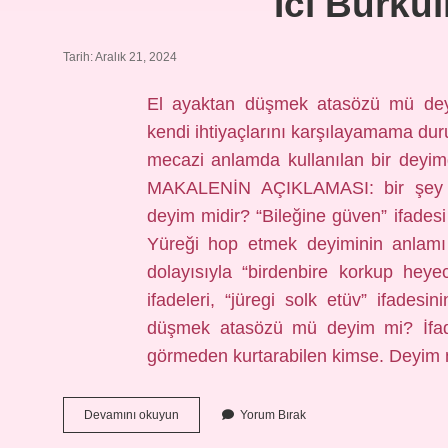
Ici Burku
Tarih: Aralık 21, 2024
El ayaktan düşmek atasözü mü deyi
kendi ihtiyaçlarını karşılayamama duru
mecazi anlamda kullanılan bir deyim
MAKALENİN AÇIKLAMASI: bir şey 
deyim midir? “Bileğine güven” ifadesi 
Yüreği hop etmek deyiminin anlamı
dolayısıyla “birdenbire korkup hey
ifadeleri, “jüregi solk etüv” ifades
düşmek atasözü mü deyim mi? İfade
görmeden kurtarabilen kimse. Deyim 
Ici
Devamını okuyun
Yorum Bırak
Burkulmak