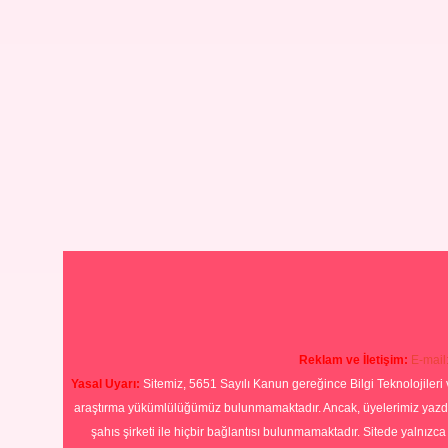
Reklam ve İletişim:
E-mail
Yasal Uyarı:
Sitemiz, 5651 Sayılı Kanun gereğince Bilgi Teknolojileri 
araştırma yükümlülüğümüz bulunmamaktadır. Ancak, üyelerimiz yazdıkla
şahıs şirketi ile hiçbir bağlantısı bulunmamaktadır. Sitede yalnızc