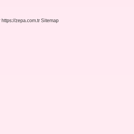
r
https://zepa.com.tr
Sitemap