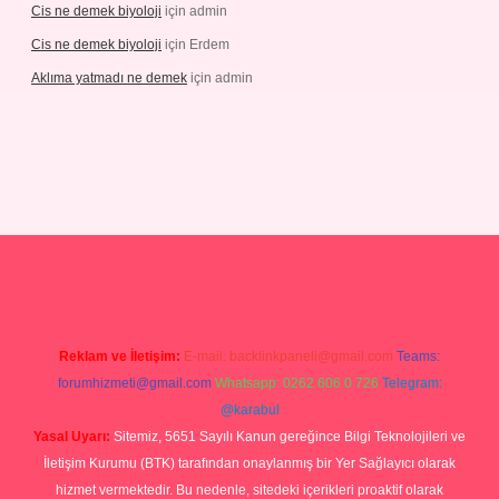
Cis ne demek biyoloji
için
admin
Cis ne demek biyoloji
için
Erdem
Aklıma yatmadı ne demek
için
admin
grandoperabetgiris.com/
tulipbetgiris.org
Reklam ve İletişim:
E-mail:
backlinkpaneli@gmail.com
Teams:
forumhizmeti@gmail.com
Whatsapp: 0262 606 0 726
Telegram:
@karabul
Yasal Uyarı:
Sitemiz, 5651 Sayılı Kanun gereğince Bilgi Teknolojileri ve
İletişim Kurumu (BTK) tarafından onaylanmış bir Yer Sağlayıcı olarak
hizmet vermektedir. Bu nedenle, sitedeki içerikleri proaktif olarak