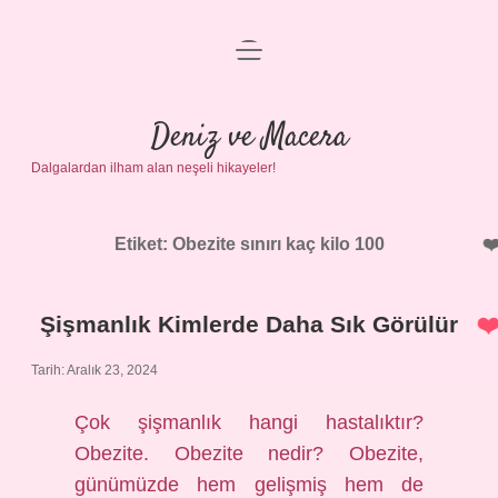
menüyü
Anasayfa
aç
Gizlilik Politikası
Deniz ve Macera
Dalgalardan ilham alan neşeli hikayeler!
Yasal Uyarı
Hakkımızda
Etiket:
Obezite sınırı kaç kilo 100
Şişmanlık Kimlerde Daha Sık Görülür
Tarih: Aralık 23, 2024
Çok şişmanlık hangi hastalıktır?
Obezite. Obezite nedir? Obezite,
günümüzde hem gelişmiş hem de