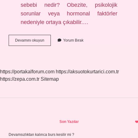
sebebi nedir? Obezite, psikolojik
sorunlar veya hormonal faktörler
nedeniyle ortaya çıkabilir.…
Şişmanlık
Devamını okuyun
Yorum Bırak
Kimlerde
Daha
Sık
Görülür
https://portakalforum.com
https://aksuotokurtarici.com.tr
https://zepa.com.tr
Sitemap
Sidebar
Son Yazılar
Devamsızlıktan kalınca burs kesilir mi ?