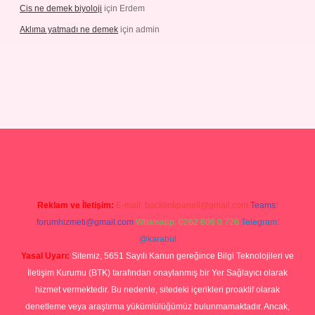
Cis ne demek biyoloji
için
Erdem
Aklıma yatmadı ne demek
için
admin
grandoperabetgiris.com/
tulipbetgiris.org
Reklam ve İletişim:
E-mail:
backlinkpaneli@gmail.com
Teams:
forumhizmeti@gmail.com
Whatsapp: 0262 606 0 726
Telegram:
@karabul
Yasal Uyarı:
Sitemiz, 5651 Sayılı Kanun gereğince Bilgi Teknolojileri ve
İletişim Kurumu (BTK) tarafından onaylanmış bir Yer Sağlayıcı olarak
hizmet vermektedir. Bu nedenle, sitedeki içerikleri proaktif olarak
denetleme veya araştırma yükümlülüğümüz bulunmamaktadır. Ancak,