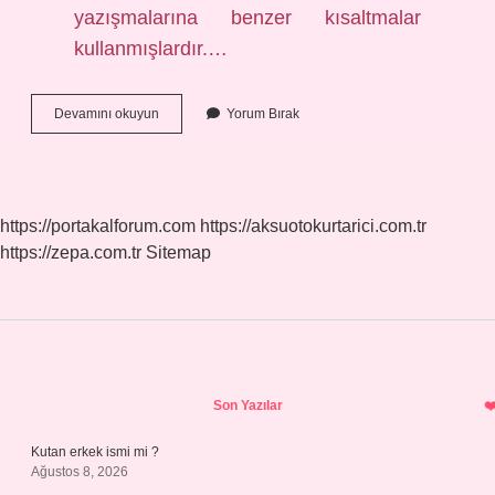
yazışmalarına benzer kısaltmalar
kullanmışlardır.…
Okey
Devamını okuyun
Yorum Bırak
Oyununu
Kim
Icat
Etti
https://portakalforum.com
https://aksuotokurtarici.com.tr
https://zepa.com.tr
Sitemap
Sidebar
Son Yazılar
Kutan erkek ismi mi ?
Ağustos 8, 2026