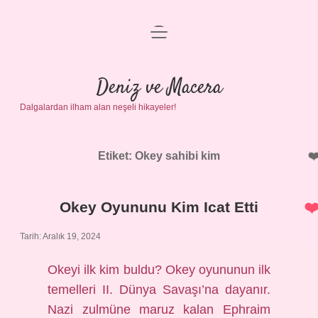
menüyü
Anasayfa
aç
Gizlilik Politikası
Deniz ve Macera
Dalgalardan ilham alan neşeli hikayeler!
Yasal Uyarı
Hakkımızda
Etiket:
Okey sahibi kim
Okey Oyununu Kim Icat Etti
Tarih: Aralık 19, 2024
Okeyi ilk kim buldu? Okey oyununun ilk
temelleri II. Dünya Savaşı’na dayanır.
Nazi zulmüne maruz kalan Ephraim