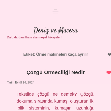
menüyü
Anasayfa
aç
Gizlilik Politikası
Deniz ve Macera
Dalgalardan ilham alan neşeli hikayeler!
Yasal Uyarı
Hakkımızda
Etiket:
Örme makineleri kaça ayrılır
Çözgü Örmeciliği Nedir
Tarih: Eylül 14, 2024
Tekstilde çözgü ne demek? Çözgü,
dokuma sırasında kumaşı oluşturan iki
iplik sisteminin, kumaşın uzunluğu