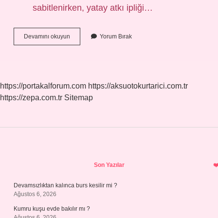
sabitlenirken, yatay atkı ipliği…
Çözgü
Devamını okuyun
Yorum Bırak
Örmeciliği
Nedir
https://portakalforum.com
https://aksuotokurtarici.com.tr
https://zepa.com.tr
Sitemap
Sidebar
Son Yazılar
Devamsızlıktan kalınca burs kesilir mi ?
Ağustos 6, 2026
Kumru kuşu evde bakılır mı ?
Ağustos 6, 2026