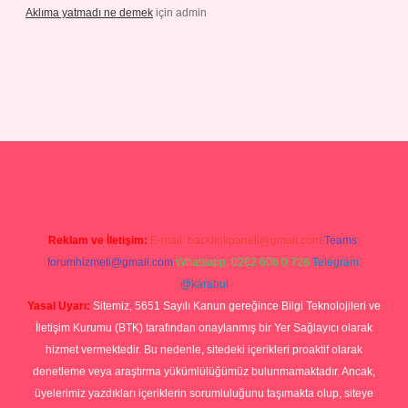
Aklıma yatmadı ne demek
için
admin
/grandoperabetgiris.com/
tulipbetgiris.org
Reklam ve İletişim:
E-mail:
backlinkpaneli@gmail.com
Teams:
forumhizmeti@gmail.com
Whatsapp: 0262 606 0 726
Telegram:
@karabul
Yasal Uyarı:
Sitemiz, 5651 Sayılı Kanun gereğince Bilgi Teknolojileri ve
İletişim Kurumu (BTK) tarafından onaylanmış bir Yer Sağlayıcı olarak
hizmet vermektedir. Bu nedenle, sitedeki içerikleri proaktif olarak
denetleme veya araştırma yükümlülüğümüz bulunmamaktadır. Ancak,
üyelerimiz yazdıkları içeriklerin sorumluluğunu taşımakta olup, siteye