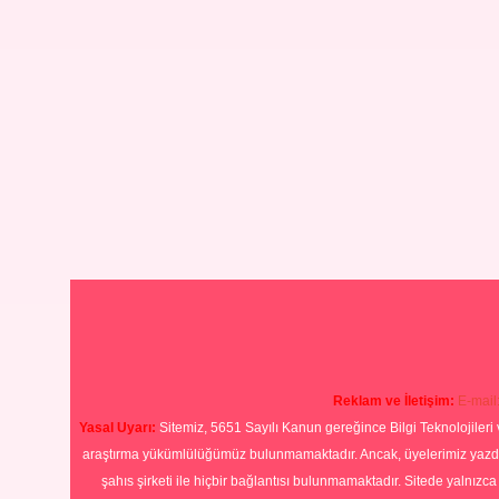
Reklam ve İletişim:
E-mail
Yasal Uyarı:
Sitemiz, 5651 Sayılı Kanun gereğince Bilgi Teknolojileri 
araştırma yükümlülüğümüz bulunmamaktadır. Ancak, üyelerimiz yazdıkla
şahıs şirketi ile hiçbir bağlantısı bulunmamaktadır. Sitede yalnızc