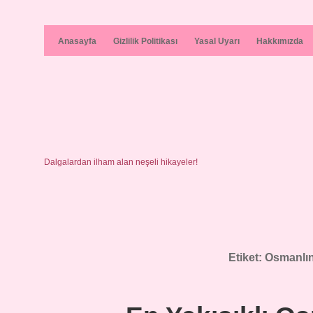
Anasayfa
Gizlilik Politikası
Yasal Uyarı
Hakkımızda
Dalgalardan ilham alan neşeli hikayeler!
Etiket:
Osmanlını