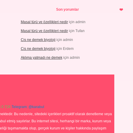
Son yorumlar
Masal türü ve özellikleri nedir
için
admin
Masal türü ve özellikleri nedir
için
Tufan
Cis ne demek biyoloji
için
admin
Cis ne demek biyoloji
için
Erdem
Aklıma yatmadı ne demek
için
admin
 0 726
Telegram: @karabul
ektedir. Bu nedenle, sitedeki içerikleri proaktif olarak denetleme veya
 etmiş sayılırlar. Bu internet sitesi, herhangi bir marka, kurum veya
niteliği taşımamakta olup, gerçek kurum ve kişiler hakkında paylaşım