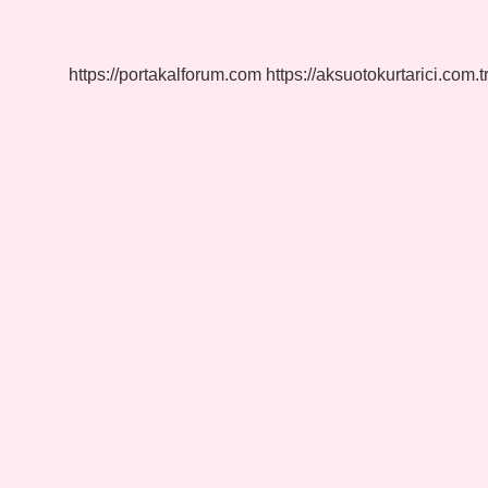
Osmanlı
Padişahı
Kim
https://portakalforum.com
https://aksuotokurtarici.com.t