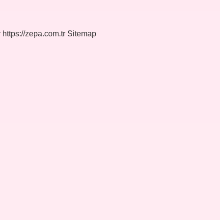
r
https://zepa.com.tr
Sitemap