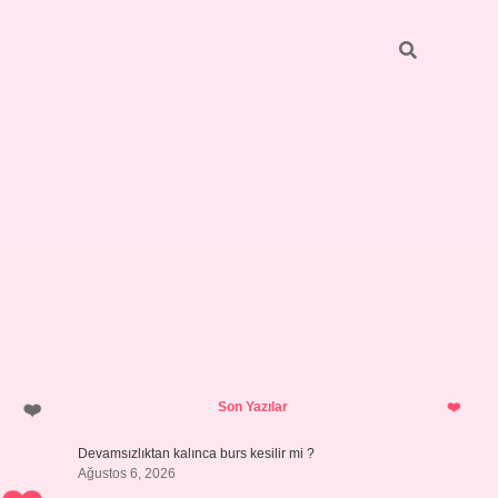
Sidebar
https://grandoper
Son Yazılar
Devamsızlıktan kalınca burs kesilir mi ?
Ağustos 6, 2026