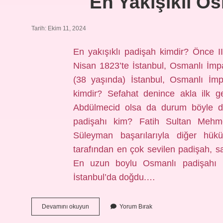
En Yakışıklı O
Tarih: Ekim 11, 2024
En yakışıklı padişah kimdir? Önce 
Nisan 1823’te İstanbul, Osmanlı İm
(38 yaşında) İstanbul, Osmanlı İm
kimdir? Sefahat denince akla ilk 
Abdülmecid olsa da durum böyle d
padişahı kim? Fatih Sultan Mehm
Süleyman başarılarıyla diğer hük
tarafından en çok sevilen padişah, sa
En uzun boylu Osmanlı padişahı k
İstanbul’da doğdu.…
En
Devamını okuyun
Yorum Bırak
Yakışıklı