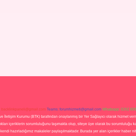
:
backlinkpaneli@gmail.com
Teams:
forumhizmeti@gmail.com
Whatsapp: 0262 606
ve İletişim Kurumu (BTK) tarafından onaylanmış bir Yer Sağlayıcı olarak hizmet verm
rı içeriklerin sorumluluğunu taşımakta olup, siteye üye olarak bu sorumluluğu kabul
a kendi hazırladığımız makaleler paylaşılmaktadır. Burada yer alan içerikler haber 