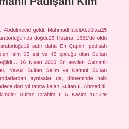
smanlı Padişahı Kim
II. Abdülmecid geldi. MahmudHalefiAbdülazi25
paratorluğu’nda doğdu25 Haziran 1861’de öldü
paratorluğu19 satır daha En Çapkın padişah
gelen isim 25 eşi ve 45 çocuğu olan Sultan
eğildi… 16 Nisan 2023 En sevilen Osmanlı
et, Yavuz Sultan Selim ve Kanuni Sultan
ümdarlardan ayrılsalar da, döneminde halk
dece dört yıl tahtta kalan Sultan II. Ahmed’di.
imdir? Sultan İbrahim I, 5 Kasım 1615’te