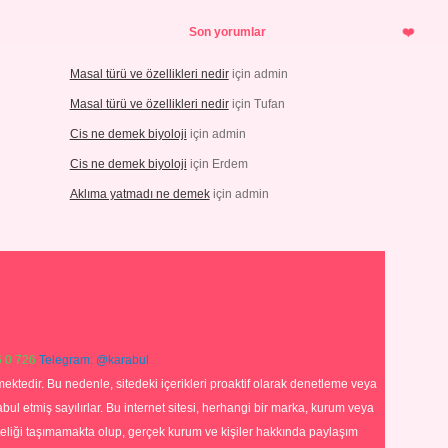
Son yorumlar
Masal türü ve özellikleri nedir
için
admin
Masal türü ve özellikleri nedir
için
Tufan
Cis ne demek biyoloji
için
admin
Cis ne demek biyoloji
için
Erdem
Aklıma yatmadı ne demek
için
admin
 0 726
Telegram: @karabul
ektedir. Bu nedenle, sitedeki içerikleri proaktif olarak denetleme veya
 etmiş sayılırlar. Bu internet sitesi, herhangi bir marka, kurum veya
niteliği taşımamakta olup, gerçek kurum ve kişiler hakkında paylaşım