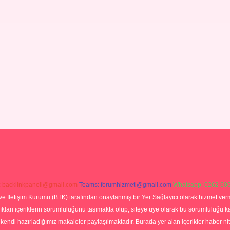
:
backlinkpaneli@gmail.com
Teams:
forumhizmeti@gmail.com
Whatsapp: 0262 606
ve İletişim Kurumu (BTK) tarafından onaylanmış bir Yer Sağlayıcı olarak hizmet verm
rı içeriklerin sorumluluğunu taşımakta olup, siteye üye olarak bu sorumluluğu kabul
a kendi hazırladığımız makaleler paylaşılmaktadır. Burada yer alan içerikler haber 