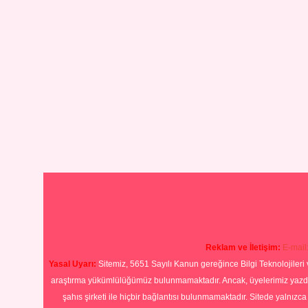
Reklam ve İletişim:
E-mail
Yasal Uyarı:
Sitemiz, 5651 Sayılı Kanun gereğince Bilgi Teknolojileri 
araştırma yükümlülüğümüz bulunmamaktadır. Ancak, üyelerimiz yazdıkla
şahıs şirketi ile hiçbir bağlantısı bulunmamaktadır. Sitede yalnızc