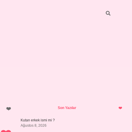
Sidebar
https://grandope
Son Yazılar
Kutan erkek ismi mi ?
Ağustos 8, 2026