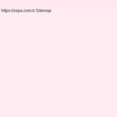
r
https://zepa.com.tr
Sitemap