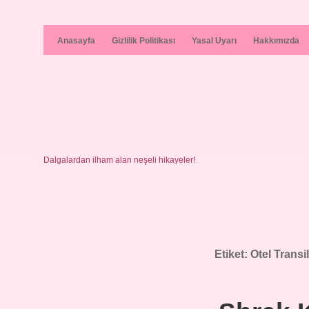
Anasayfa
Gizlilik Politikası
Yasal Uyarı
Hakkımızda
Dalgalardan ilham alan neşeli hikayeler!
Etiket:
Otel Trans