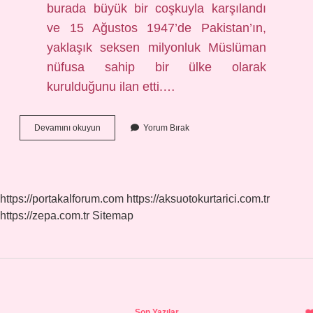
burada büyük bir coşkuyla karşılandı
ve 15 Ağustos 1947’de Pakistan’ın,
yaklaşık seksen milyonluk Müslüman
nüfusa sahip bir ülke olarak
kurulduğunu ilan etti.…
Pakistan
Devamını okuyun
Yorum Bırak
Milli
Mücadelesinin
Lideri
Kimdir
https://portakalforum.com
https://aksuotokurtarici.com.tr
https://zepa.com.tr
Sitemap
Sidebar
Son Yazılar