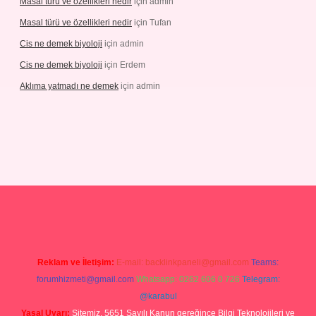
Masal türü ve özellikleri nedir
için
admin
Masal türü ve özellikleri nedir
için
Tufan
Cis ne demek biyoloji
için
admin
Cis ne demek biyoloji
için
Erdem
Aklıma yatmadı ne demek
için
admin
pbetgiris.org
Reklam ve İletişim:
E-mail:
backlinkpaneli@gmail.com
Teams:
forumhizmeti@gmail.com
Whatsapp: 0262 606 0 726
Telegram:
@karabul
Yasal Uyarı:
Sitemiz, 5651 Sayılı Kanun gereğince Bilgi Teknolojileri ve