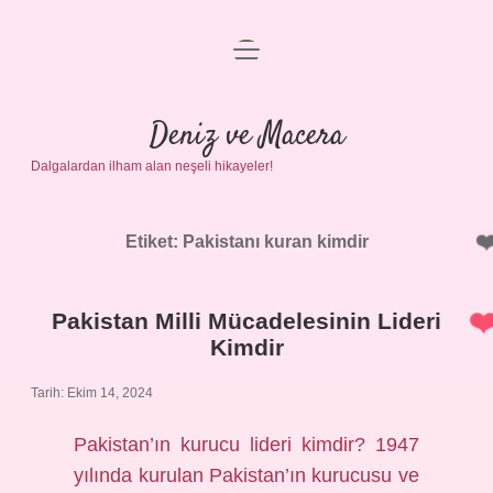
menüyü
Anasayfa
aç
Gizlilik Politikası
Deniz ve Macera
Dalgalardan ilham alan neşeli hikayeler!
Yasal Uyarı
Hakkımızda
Etiket:
Pakistanı kuran kimdir
Pakistan Milli Mücadelesinin Lideri
Kimdir
Tarih: Ekim 14, 2024
Pakistan’ın kurucu lideri kimdir? 1947
yılında kurulan Pakistan’ın kurucusu ve