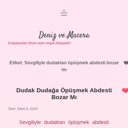
menüyü
Anasayfa
aç
Gizlilik Politikası
Deniz ve Macera
Dalgalardan ilham alan neşeli hikayeler!
Yasal Uyarı
Hakkımızda
Etiket:
Sevgiliyle dudaktan öpüşmek abdesti bozar
mı
Dudak Dudağa Öpüşmek Abdesti
Bozar Mı
Tarih: Ekim 5, 2024
Sevgiliyle dudaktan öpüşmek abdesti