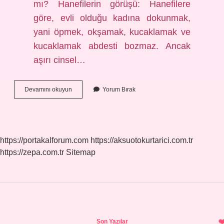
mı? Hanefilerin görüşü: Hanefilere
göre, evli olduğu kadına dokunmak,
yani öpmek, okşamak, kucaklamak ve
kucaklamak abdesti bozmaz. Ancak
aşırı cinsel…
Dudak
Devamını okuyun
Yorum Bırak
Dudağa
Öpüşmek
Abdesti
Bozar
Mı
https://portakalforum.com
https://aksuotokurtarici.com.tr
https://zepa.com.tr
Sitemap
Sidebar
Son Yazılar