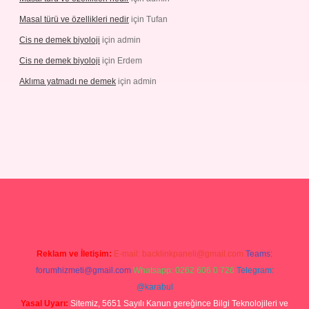
Masal türü ve özellikleri nedir
için
Tufan
Cis ne demek biyoloji
için
admin
Cis ne demek biyoloji
için
Erdem
Aklıma yatmadı ne demek
için
admin
betgiris.org
Reklam ve İletişim:
E-mail:
backlinkpaneli@gmail.com
Teams:
forumhizmeti@gmail.com
Whatsapp: 0262 606 0 726
Telegram:
@karabul
Yasal Uyarı:
Sitemiz, 5651 Sayılı Kanun gereğince Bilgi Teknolojileri ve