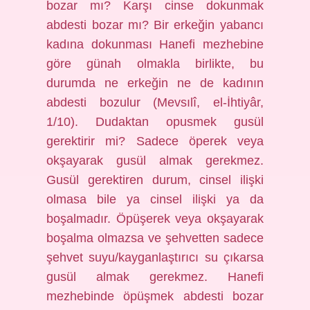
bozar mı? Karşı cinse dokunmak
abdesti bozar mı? Bir erkeğin yabancı
kadına dokunması Hanefi mezhebine
göre günah olmakla birlikte, bu
durumda ne erkeğin ne de kadının
abdesti bozulur (Mevsılî, el-İhtiyâr,
1/10). Dudaktan opusmek gusül
gerektirir mi? Sadece öperek veya
okşayarak gusül almak gerekmez.
Gusül gerektiren durum, cinsel ilişki
olmasa bile ya cinsel ilişki ya da
boşalmadır. Öpüşerek veya okşayarak
boşalma olmazsa ve şehvetten sadece
şehvet suyu/kayganlaştırıcı su çıkarsa
gusül almak gerekmez. Hanefi
mezhebinde öpüşmek abdesti bozar