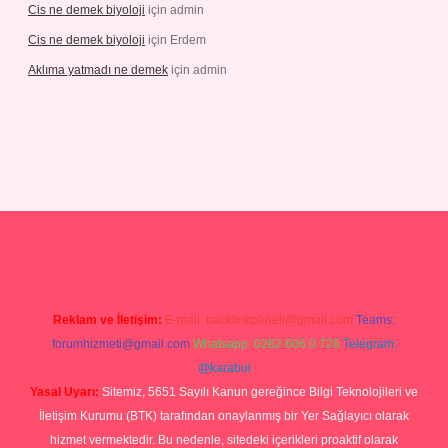
Cis ne demek biyoloji
için
admin
Cis ne demek biyoloji
için
Erdem
Aklıma yatmadı ne demek
için
admin
pbetgiris.org
Reklam ve İletişim:
E-mail:
backlinkpaneli@gmail.com
Teams:
forumhizmeti@gmail.com
Whatsapp: 0262 606 0 726
Telegram:
@karabul
Yasal Uyarı:
Sitemiz, 5651 Sayılı Kanun gereğince Bilgi Teknolojileri ve
İletişim Kurumu (BTK) tarafından onaylanmış bir Yer Sağlayıcı olarak
hizmet vermektedir. Bu nedenle, sitedeki içerikleri proaktif olarak