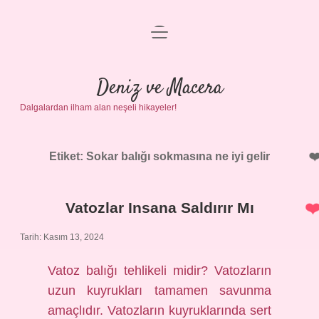
menüyü
Anasayfa
aç
Gizlilik Politikası
Deniz ve Macera
Dalgalardan ilham alan neşeli hikayeler!
Yasal Uyarı
Hakkımızda
Etiket:
Sokar balığı sokmasına ne iyi gelir
Vatozlar Insana Saldırır Mı
Tarih: Kasım 13, 2024
Vatoz balığı tehlikeli midir? Vatozların
uzun kuyrukları tamamen savunma
amaçlıdır. Vatozların kuyruklarında sert