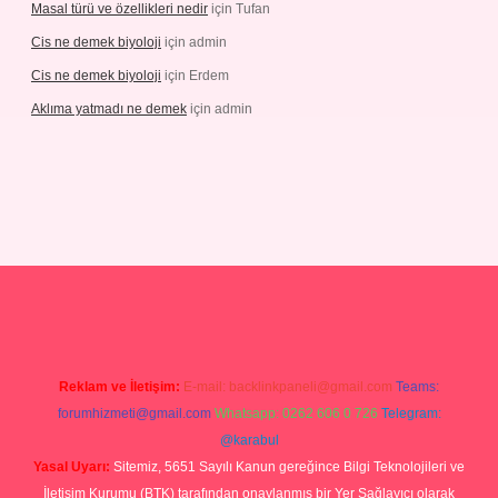
Masal türü ve özellikleri nedir
için
Tufan
Cis ne demek biyoloji
için
admin
Cis ne demek biyoloji
için
Erdem
Aklıma yatmadı ne demek
için
admin
grandoperabetgiris.com/
tulipbetgiris.org
Reklam ve İletişim:
E-mail:
backlinkpaneli@gmail.com
Teams:
forumhizmeti@gmail.com
Whatsapp: 0262 606 0 726
Telegram:
@karabul
Yasal Uyarı:
Sitemiz, 5651 Sayılı Kanun gereğince Bilgi Teknolojileri ve
İletişim Kurumu (BTK) tarafından onaylanmış bir Yer Sağlayıcı olarak