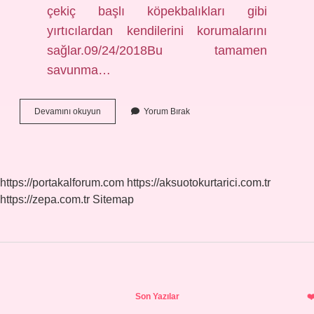
çekiç başlı köpekbalıkları gibi
yırtıcılardan kendilerini korumalarını
sağlar.09/24/2018Bu tamamen
savunma…
Vatozlar
Devamını okuyun
Yorum Bırak
Insana
Saldırır
Mı
https://portakalforum.com
https://aksuotokurtarici.com.tr
https://zepa.com.tr
Sitemap
Sidebar
Son Yazılar