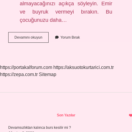
almayacağınızı açıkça söyleyin. Emir
ve buyruk vermeyi bırakın. Bu
çocuğunuzu daha…
Sürekli
Devamını okuyun
Yorum Bırak
Ağlayan
Çocuğa
Hangi
Dua
Okunur
https://portakalforum.com
https://aksuotokurtarici.com.tr
https://zepa.com.tr
Sitemap
Sidebar
Son Yazılar
Devamsızlıktan kalınca burs kesilir mi ?