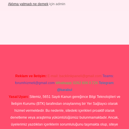
Aklıma yatmadı ne demek
için
admin
grandoperabetgiris.com/
tulipbetgiris.org
Reklam ve İletişim:
E-mail:
backlinkpaneli@gmail.com
Teams:
forumhizmeti@gmail.com
Whatsapp: 0262 606 0 726
Telegram:
@karabul
Yasal Uyarı:
Sitemiz, 5651 Sayılı Kanun gereğince Bilgi Teknolojileri ve
İletişim Kurumu (BTK) tarafından onaylanmış bir Yer Sağlayıcı olarak
hizmet vermektedir. Bu nedenle, sitedeki içerikleri proaktif olarak
denetleme veya araştırma yükümlülüğümüz bulunmamaktadır. Ancak,
üyelerimiz yazdıkları içeriklerin sorumluluğunu taşımakta olup, siteye