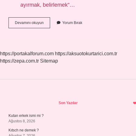
ayırmak, belirlemek”…
Tahrif
Devamını okuyun
Yorum Bırak
Ne
Demek
Tdv
https://portakalforum.com
https://aksuotokurtarici.com.tr
https://zepa.com.tr
Sitemap
Sidebar
Son Yazılar
Kutan erkek ismi mi ?
Ağustos 8, 2026
Kıtsch ne demek ?
Ağustos 7, 2026