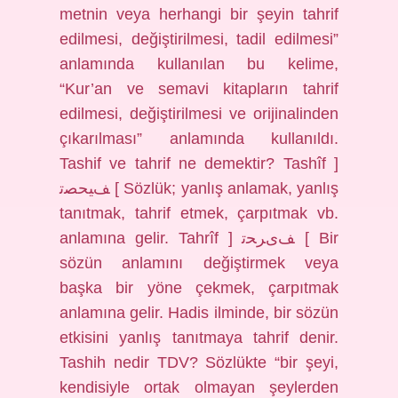
metnin veya herhangi bir şeyin tahrif
edilmesi, değiştirilmesi, tadil edilmesi”
anlamında kullanılan bu kelime,
“Kur’an ve semavi kitapların tahrif
edilmesi, değiştirilmesi ve orijinalinden
çıkarılması” anlamında kullanıldı.
Tashif ve tahrif ne demektir? Tashîf ]
ﻒﻴﺤﺼﺗ [ Sözlük; yanlış anlamak, yanlış
tanıtmak, tahrif etmek, çarpıtmak vb.
anlamına gelir. Tahrîf ] ﻒیﺮﺤﺗ [ Bir
sözün anlamını değiştirmek veya
başka bir yöne çekmek, çarpıtmak
anlamına gelir. Hadis ilminde, bir sözün
etkisini yanlış tanıtmaya tahrif denir.
Tashih nedir TDV? Sözlükte “bir şeyi,
kendisiyle ortak olmayan şeylerden