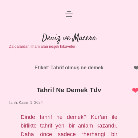
menüyü
Anasayfa
aç
Gizlilik Politikası
Deniz ve Macera
Dalgalardan ilham alan neşeli hikayeler!
Yasal Uyarı
Hakkımızda
Etiket:
Tahrif olmuş ne demek
Tahrif Ne Demek Tdv
Tarih: Kasım 1, 2024
Dinde tahrif ne demek? Kur’an ile
birlikte tahrif yeni bir anlam kazandı.
Daha önce sadece “herhangi bir