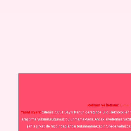
Reklam ve İletişim:
E-mail
Yasal Uyarı:
Sitemiz, 5651 Sayılı Kanun gereğince Bilgi Teknolojileri 
araştırma yükümlülüğümüz bulunmamaktadır. Ancak, üyelerimiz yazdıkla
şahıs şirketi ile hiçbir bağlantısı bulunmamaktadır. Sitede yalnızc