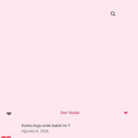
Sidebar
https://grandoper
Son Yazılar
Kumru kuşu evde bakılır mı ?
Ağustos 6, 2026