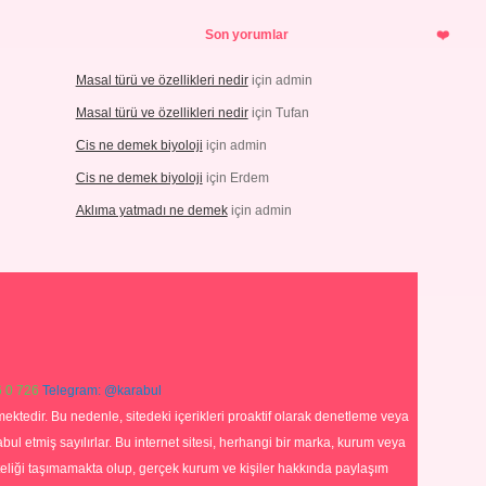
Son yorumlar
Masal türü ve özellikleri nedir
için
admin
Masal türü ve özellikleri nedir
için
Tufan
Cis ne demek biyoloji
için
admin
Cis ne demek biyoloji
için
Erdem
Aklıma yatmadı ne demek
için
admin
 0 726
Telegram: @karabul
ektedir. Bu nedenle, sitedeki içerikleri proaktif olarak denetleme veya
 etmiş sayılırlar. Bu internet sitesi, herhangi bir marka, kurum veya
niteliği taşımamakta olup, gerçek kurum ve kişiler hakkında paylaşım