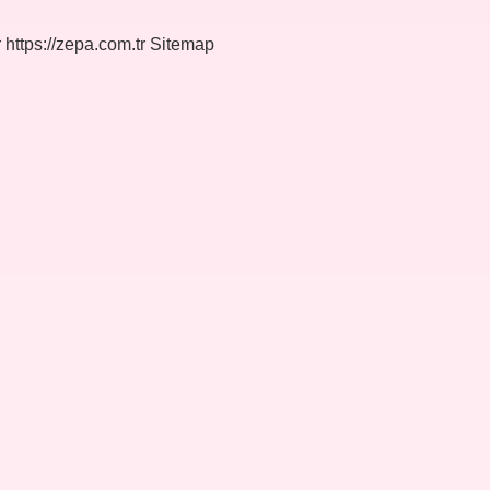
r
https://zepa.com.tr
Sitemap