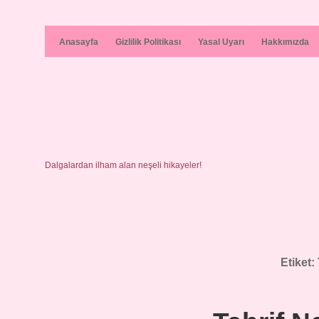
Anasayfa
Gizlilik Politikası
Yasal Uyarı
Hakkımızda
Dalgalardan ilham alan neşeli hikayeler!
Etiket: