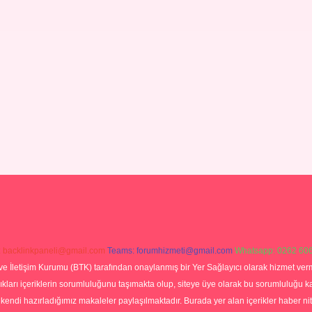
:
backlinkpaneli@gmail.com
Teams:
forumhizmeti@gmail.com
Whatsapp: 0262 606
ve İletişim Kurumu (BTK) tarafından onaylanmış bir Yer Sağlayıcı olarak hizmet verm
rı içeriklerin sorumluluğunu taşımakta olup, siteye üye olarak bu sorumluluğu kabul
a kendi hazırladığımız makaleler paylaşılmaktadır. Burada yer alan içerikler haber 