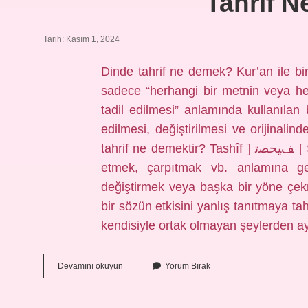
Tahrif 
Tarih: Kasım 1, 2024
Dinde tahrif ne demek? Kur’an ile bir
sadece “herhangi bir metnin veya herh
tadil edilmesi” anlamında kullanılan 
edilmesi, değiştirilmesi ve orijinalin
tahrif ne demektir? Tashîf ] ﻒﻴﺤﺼﺗ [ Sözlük; yanlış anlamak, yanlış tanıtmak, tahrif
etmek, çarpıtmak vb. anlamına gelir. Tahrîf ] ﻒیﺮﺤﺗ 
değiştirmek veya başka bir yöne çek
bir sözün etkisini yanlış tanıtmaya ta
kendisiyle ortak olmayan şeylerden a
Tahrif
Devamını okuyun
Yorum Bırak
Ne
Demek
Tdv