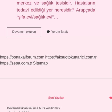
merkez ve sağlık tesisidir. Hastaların
tedavi edildiği yer neresidir? Arapçada
“şifa evi/sağlık evi”…
Hastaların
Devamını okuyun
Yorum Bırak
Tedavi
Edildiği
Kurumun
Adı
Nedir
https://portakalforum.com
https://aksuotokurtarici.com.tr
https://zepa.com.tr
Sitemap
Sidebar
Son Yazılar
Devamsızlıktan kalınca burs kesilir mi ?