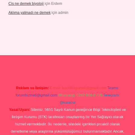
Cis ne demek biyoloji
için
Erdem
Aklıma yatmadı ne demek
için
admin
grandoperabetgiris.com/
tulipbetgiris.org
Reklam ve İletişim:
E-mail:
backlinkpaneli@gmail.com
Teams:
forumhizmeti@gmail.com
Whatsapp: 0262 606 0 726
Telegram:
@karabul
Yasal Uyarı:
Sitemiz, 5651 Sayılı Kanun gereğince Bilgi Teknolojileri ve
İletişim Kurumu (BTK) tarafından onaylanmış bir Yer Sağlayıcı olarak
hizmet vermektedir. Bu nedenle, sitedeki içerikleri proaktif olarak
denetleme veya araştırma yükümlülüğümüz bulunmamaktadır. Ancak,