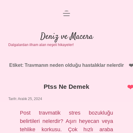
menüyü
Anasayfa
aç
Gizlilik Politikası
Deniz ve Macera
Dalgalardan ilham alan neşeli hikayeler!
Yasal Uyarı
Hakkımızda
Etiket:
Travmanın neden olduğu hastalıklar nelerdir
Ptss Ne Demek
Tarih: Aralık 25, 2024
Post travmatik stres bozukluğu
belirtileri nelerdir? Aşırı heyecan veya
tehlike korkusu. Çok hızlı araba