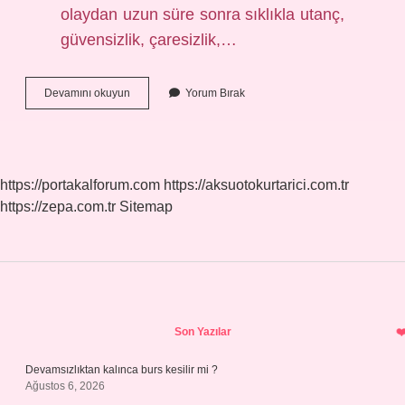
olaydan uzun süre sonra sıklıkla utanç,
güvensizlik, çaresizlik,…
Ptss
Devamını okuyun
Yorum Bırak
Ne
Demek
https://portakalforum.com
https://aksuotokurtarici.com.tr
https://zepa.com.tr
Sitemap
Sidebar
Son Yazılar
Devamsızlıktan kalınca burs kesilir mi ?
Ağustos 6, 2026