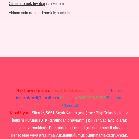
Cis ne demek biyoloji
için
Erdem
Aklıma yatmadı ne demek
için
admin
grandoperabetgiris.com/
tulipbetgiris.org
Reklam ve İletişim:
E-mail:
backlinkpaneli@gmail.com
Teams:
forumhizmeti@gmail.com
Whatsapp: 0262 606 0 726
Telegram:
@karabul
Yasal Uyarı:
Sitemiz, 5651 Sayılı Kanun gereğince Bilgi Teknolojileri ve
İletişim Kurumu (BTK) tarafından onaylanmış bir Yer Sağlayıcı olarak
hizmet vermektedir. Bu nedenle, sitedeki içerikleri proaktif olarak
denetleme veya araştırma yükümlülüğümüz bulunmamaktadır. Ancak,