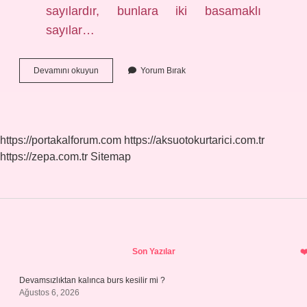
sayılardır, bunlara iki basamaklı
sayılar…
3
Devamını okuyun
Yorum Bırak
Basamak
Adı
Nedir
https://portakalforum.com
https://aksuotokurtarici.com.tr
https://zepa.com.tr
Sitemap
Sidebar
Son Yazılar
Devamsızlıktan kalınca burs kesilir mi ?
Ağustos 6, 2026