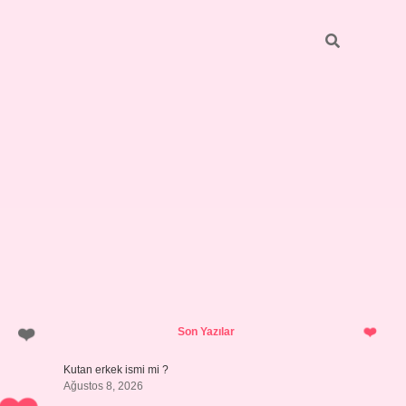
Sidebar
https://grandoperabetgiris.com/
tulipbetgiris.or
Son Yazılar
Kutan erkek ismi mi ?
Ağustos 8, 2026