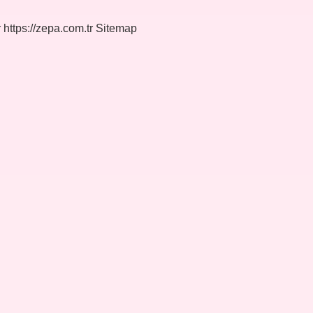
r
https://zepa.com.tr
Sitemap