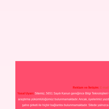
Reklam ve İletişim:
E-mail
Yasal Uyarı:
Sitemiz, 5651 Sayılı Kanun gereğince Bilgi Teknolojileri 
araştırma yükümlülüğümüz bulunmamaktadır. Ancak, üyelerimiz yazdıkla
şahıs şirketi ile hiçbir bağlantısı bulunmamaktadır. Sitede yalnızc