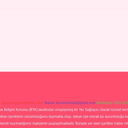
:
backlinkpaneli@gmail.com
Teams:
forumhizmeti@gmail.com
Whatsapp: 0262 606
ve İletişim Kurumu (BTK) tarafından onaylanmış bir Yer Sağlayıcı olarak hizmet verm
rı içeriklerin sorumluluğunu taşımakta olup, siteye üye olarak bu sorumluluğu kabul
a kendi hazırladığımız makaleler paylaşılmaktadır. Burada yer alan içerikler haber 