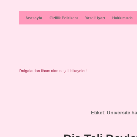
Anasayfa
Gizlilik Politikası
Yasal Uyarı
Hakkımızda
Dalgalardan ilham alan neşeli hikayeler!
Etiket:
Üniversite ha