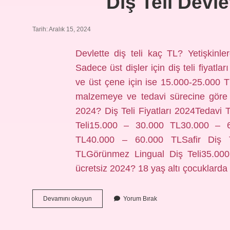
Diş Teli Devl
Tarih: Aralık 15, 2024
Devlette diş teli kaç TL? Yetişkinl
Sadece üst dişler için diş teli fiyatl
ve üst çene için ise 15.000-25.000 T
malzemeye ve tedavi sürecine göre değ
2024? Diş Teli Fiyatları 2024Tedavi T
Teli15.000 – 30.000 TL30.000 – 
TL40.000 – 60.000 TLSafir Diş 
TLGörünmez Lingual Diş Teli35.000
ücretsiz 2024? 18 yaş altı çocuklard
Diş
Devamını okuyun
Yorum Bırak
Teli
Devlette
Ne