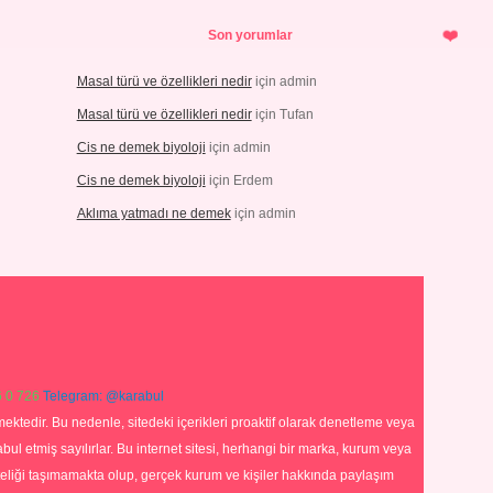
Son yorumlar
Masal türü ve özellikleri nedir
için
admin
Masal türü ve özellikleri nedir
için
Tufan
Cis ne demek biyoloji
için
admin
Cis ne demek biyoloji
için
Erdem
Aklıma yatmadı ne demek
için
admin
 0 726
Telegram: @karabul
ektedir. Bu nedenle, sitedeki içerikleri proaktif olarak denetleme veya
 etmiş sayılırlar. Bu internet sitesi, herhangi bir marka, kurum veya
niteliği taşımamakta olup, gerçek kurum ve kişiler hakkında paylaşım