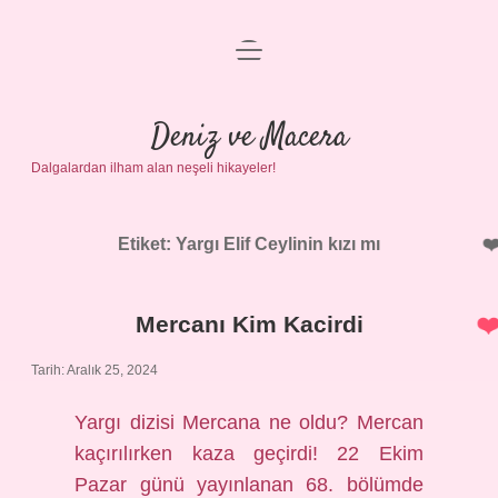
menüyü
Anasayfa
aç
Gizlilik Politikası
Deniz ve Macera
Dalgalardan ilham alan neşeli hikayeler!
Yasal Uyarı
Hakkımızda
Etiket:
Yargı Elif Ceylinin kızı mı
Mercanı Kim Kacirdi
Tarih: Aralık 25, 2024
Yargı dizisi Mercana ne oldu? Mercan
kaçırılırken kaza geçirdi! 22 Ekim
Pazar günü yayınlanan 68. bölümde