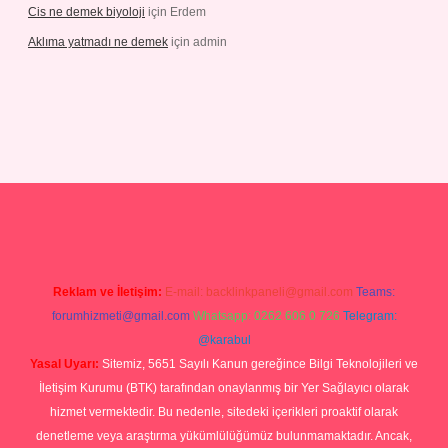
Cis ne demek biyoloji
için
Erdem
Aklıma yatmadı ne demek
için
admin
grandoperabetgiris.com/
tulipbetgiris.org
Reklam ve İletişim:
E-mail:
backlinkpaneli@gmail.com
Teams:
forumhizmeti@gmail.com
Whatsapp: 0262 606 0 726
Telegram:
@karabul
Yasal Uyarı:
Sitemiz, 5651 Sayılı Kanun gereğince Bilgi Teknolojileri ve
İletişim Kurumu (BTK) tarafından onaylanmış bir Yer Sağlayıcı olarak
hizmet vermektedir. Bu nedenle, sitedeki içerikleri proaktif olarak
denetleme veya araştırma yükümlülüğümüz bulunmamaktadır. Ancak,