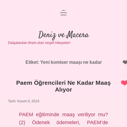
menüyü
Anasayfa
aç
Gizlilik Politikası
Deniz ve Macera
Dalgalardan ilham alan neşeli hikayeler!
Yasal Uyarı
Hakkımızda
Etiket:
Yeni komiser maaşı ne kadar
Paem Öğrencileri Ne Kadar Maaş
Alıyor
Tarih: Kasım 9, 2024
PAEM eğitiminde maaş veriliyor mu?
(2) Ödenek ödemeleri, PAEM’de