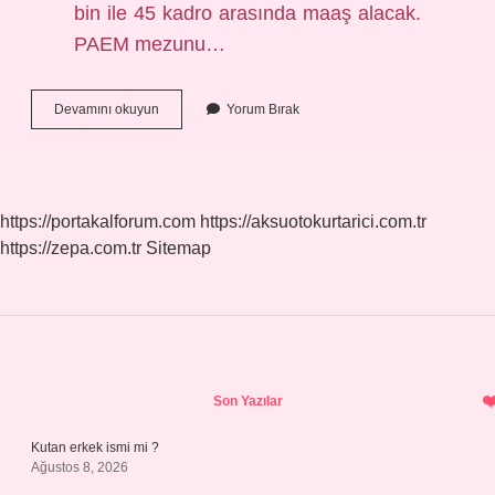
bin ile 45 kadro arasında maaş alacak.
PAEM mezunu…
Paem
Devamını okuyun
Yorum Bırak
Öğrencileri
Ne
Kadar
Maaş
Alıyor
https://portakalforum.com
https://aksuotokurtarici.com.tr
https://zepa.com.tr
Sitemap
Sidebar
Son Yazılar
Kutan erkek ismi mi ?
Ağustos 8, 2026