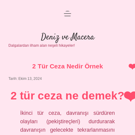
menüyü
Anasayfa
aç
Gizlilik Politikası
Deniz ve Macera
Dalgalardan ilham alan neşeli hikayeler!
Yasal Uyarı
Hakkımızda
2 Tür Ceza Nedir Örnek
Tarih: Ekim 13, 2024
2 tür ceza ne demek?
İkinci tür ceza, davranışı sürdüren
olayları (pekiştireçleri) durdurarak
davranışın gelecekte tekrarlanmasını