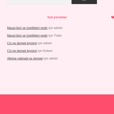
Son yorumlar
Masal türü ve özellikleri nedir
için
admin
Masal türü ve özellikleri nedir
için
Tufan
Cis ne demek biyoloji
için
admin
Cis ne demek biyoloji
için
Erdem
Aklıma yatmadı ne demek
için
admin
iris.com/
tulipbetgiris.org