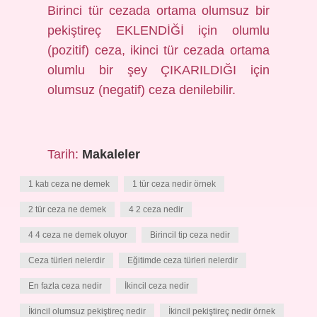
Birinci tür cezada ortama olumsuz bir
pekiştireç EKLENDİĞİ için olumlu
(pozitif) ceza, ikinci tür cezada ortama
olumlu bir şey ÇIKARILDIĞI için
olumsuz (negatif) ceza denilebilir.
Tarih:
Makaleler
1 katı ceza ne demek
1 tür ceza nedir örnek
2 tür ceza ne demek
4 2 ceza nedir
4 4 ceza ne demek oluyor
Birincil tip ceza nedir
Ceza türleri nelerdir
Eğitimde ceza türleri nelerdir
En fazla ceza nedir
İkincil ceza nedir
İkincil olumsuz pekiştireç nedir
İkincil pekiştireç nedir örnek