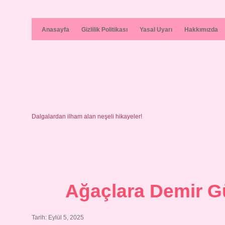
Anasayfa
Gizlilik Politikası
Yasal Uyarı
Hakkımızda
Dalgalardan ilham alan neşeli hikayeler!
Ağaçlara Demir Gü
Tarih: Eylül 5, 2025