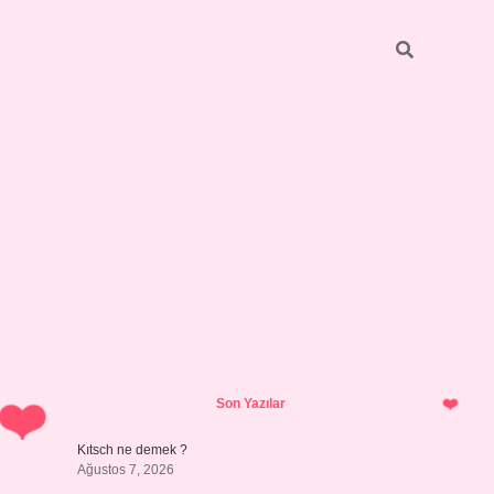
Sidebar
https://grandoperabetgiris.com/
tulipbetgiris.org
Son Yazılar
Kıtsch ne demek ?
Ağustos 7, 2026