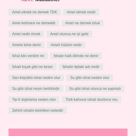
Amel etmek ne demek TDK
Amel etmek nedir
Amel kelimesi ne demektir
Amel ne demek ishal
Amel nedir örnek
Amel olunca ne iyi gelir
Amele kime denir
Ameli hüküm nedir
İshal kilo verdirir mi
İshale halk dilinde ne denir
İshali bıçak gibi ne keser
İshalin tıptaki adı nedir
Sarı köpüklü ishal neden olur
Su gibi ishal neden olur
Su gibi ishal neyin belirtisidir
Su gibi ishal olunca ne yapmalı
Tip 6 dışkılama neden olur
Türk kahvesi ishali durdurur mu
Zehirli ishalin belirtileri nelerdir