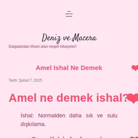
menüyü
Anasayfa
aç
Gizlilik Politikası
Deniz ve Macera
Dalgalardan ilham alan neşeli hikayeler!
Yasal Uyarı
Hakkımızda
Amel Ishal Ne Demek
Tarih: Şubat 7, 2025
Amel ne demek ishal?
İshal: Normalden daha sık ve sulu
dışkılama.