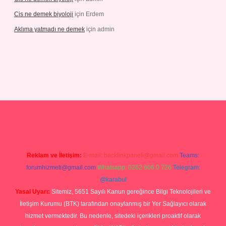
Cis ne demek biyoloji
için
Erdem
Aklıma yatmadı ne demek
için
admin
iris.com/
tulipbetgiris.org
Reklam ve İletişim:
E-mail:
backlinkpaneli@gmail.com
Teams:
forumhizmeti@gmail.com
Whatsapp: 0262 606 0 726
Telegram:
@karabul
Yasal Uyarı:
Sitemiz, 5651 Sayılı Kanun gereğince Bilgi Teknolojileri ve
İletişim Kurumu (BTK) tarafından onaylanmış bir Yer Sağlayıcı olarak
hizmet vermektedir. Bu nedenle, sitedeki içerikleri proaktif olarak