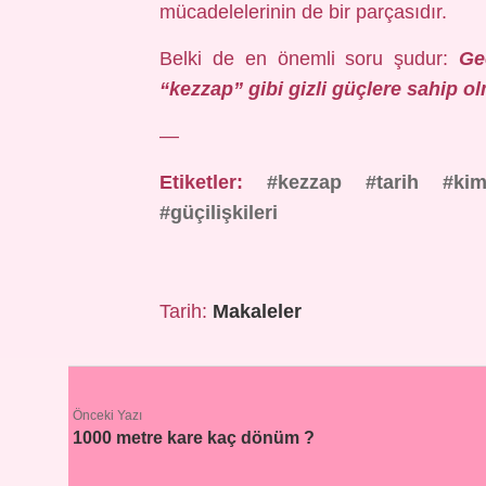
mücadelelerinin de bir parçasıdır.
Belki de en önemli soru şudur:
Ge
“kezzap” gibi gizli güçlere sahip o
—
Etiketler:
#kezzap
#tarih
#ki
#güçilişkileri
Tarih:
Makaleler
Önceki Yazı
1000 metre kare kaç dönüm ?