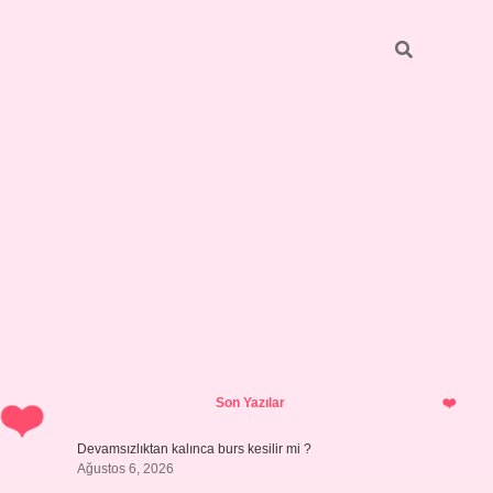
Sidebar
https://grandoperabetgir
Son Yazılar
Devamsızlıktan kalınca burs kesilir mi ?
Ağustos 6, 2026