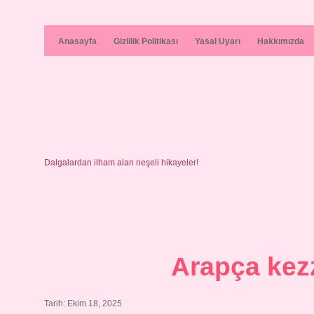
Anasayfa
Gizlilik Politikası
Yasal Uyarı
Hakkımızda
Dalgalardan ilham alan neşeli hikayeler!
Arapça kez
Tarih: Ekim 18, 2025