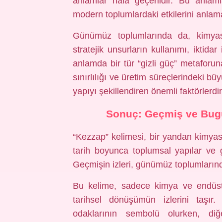
anlamlar hala geçerlidir. Bu anlamla
modern toplumlardaki etkilerini anlama
Günümüz toplumlarında da, kimyas
stratejik unsurların kullanımı, iktidar
anlamda bir tür “gizli güç” metafor
sınırlılığı ve üretim süreçlerindeki b
yapıyı şekillendiren önemli faktörlerdir
Sonuç: Geçmiş ve Bug
“Kezzap” kelimesi, bir yandan kimyas
tarih boyunca toplumsal yapılar ve gü
Geçmişin izleri, günümüz toplumlarınd
Bu kelime, sadece kimya ve endüstriy
tarihsel dönüşümün izlerini taşı
odaklarının sembolü olurken, diğ