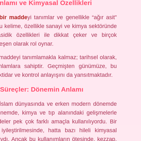
lamı ve Kimyasal Özellikleri
 bir madde
yi tanımlar ve genellikle “ağır asit”
. Bu kelime, özellikle sanayi ve kimya sektöründe
sidik özellikleri ile dikkat çeker ve birçok
leşen olarak rol oynar.
maddeyi tanımlamakla kalmaz; tarihsel olarak,
nlamlara sahiptir. Geçmişten günümüze, bu
ktidar ve kontrol anlayışını da yansıtmaktadır.
 Süreçler: Dönemin Anlamı
ğ İslam dünyasında ve erken modern dönemde
dönemde, kimya ve tıp alanındaki gelişmelerle
eler pek çok farklı amaçla kullanılıyordu. Bir
iyileştirilmesinde, hatta bazı hileli kimyasal
aydı. Ancak bu kullanımların ötesinde, kezzap,