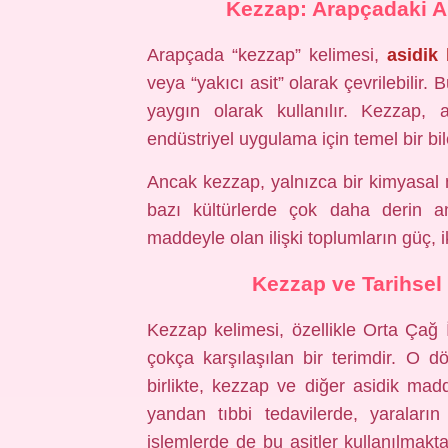
Kezzap: Arapçadaki An
Arapçada “kezzap” kelimesi,
asidik
veya “yakıcı asit” olarak çevrilebilir
yaygın olarak kullanılır. Kezzap, a
endüstriyel uygulama için temel bir bi
Ancak kezzap, yalnızca bir kimyasal 
bazı kültürlerde çok daha derin a
maddeyle olan ilişki toplumların güç, i
Kezzap ve Tarihsel
Kezzap kelimesi, özellikle Orta Ça
çokça karşılaşılan bir terimdir. O 
birlikte, kezzap ve diğer asidik madd
yandan tıbbi tedavilerde, yaraların 
işlemlerde de bu asitler kullanılmakt