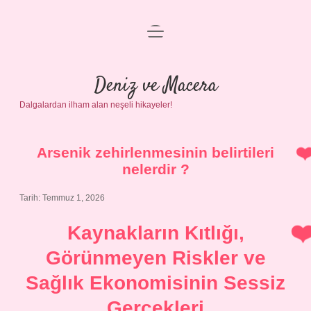
menüyü
Anasayfa
aç
Gizlilik Politikası
Deniz ve Macera
Dalgalardan ilham alan neşeli hikayeler!
Yasal Uyarı
Hakkımızda
Arsenik zehirlenmesinin belirtileri
nelerdir ?
Tarih: Temmuz 1, 2026
Kaynakların Kıtlığı,
Görünmeyen Riskler ve
Sağlık Ekonomisinin Sessiz
Gerçekleri