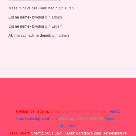
Masal türü ve özellikleri nedir
için
Tufan
Cis ne demek biyoloji
için
admin
Cis ne demek biyoloji
için
Erdem
Aklıma yatmadı ne demek
için
admin
pbetgiris.org
Reklam ve İletişim:
E-mail:
backlinkpaneli@gmail.com
Teams:
forumhizmeti@gmail.com
Whatsapp: 0262 606 0 726
Telegram:
@karabul
Yasal Uyarı:
Sitemiz, 5651 Sayılı Kanun gereğince Bilgi Teknolojileri ve