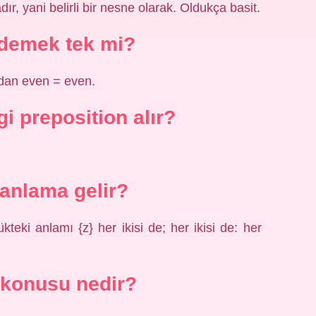
, yani belirli bir nesne olarak. Oldukça basit.
demek tek mi?
undan even = even.
i preposition alır?
anlama gelir?
ükteki anlamı {z} her ikisi de; her ikisi de: her
konusu nedir?