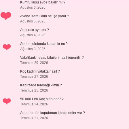
Kumru kuşu evde bakılır mı ?
Ağustos 6, 2026
Avene XeraCalm ne işe yarar ?
Ağustos 5, 2026
Arak rakı aynı mı ?
Ağustos 4, 2026
Adobe telefonda kullanılır mı ?
Ağustos 3, 2026
VakıfBank hesap bilgileri nasıl öğrenilir ?
Temmuz 29, 2026
Koç kadını yatakta nasıl ?
Temmuz 27, 2026
Kebirzade tereyağı kimin ?
Temmuz 25, 2026
50.000 Lira Kaç Man eder ?
Temmuz 24, 2026
Arabanın ön kaputunun içinde neler var ?
Temmuz 21, 2026