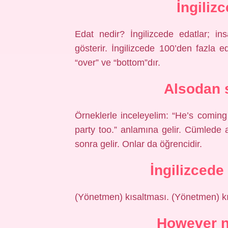
İngiliz
Edat nedir? İngilizcede edatlar; insa
gösterir. İngilizcede 100’den fazla ed
“over” ve “bottom”dır.
Alsodan s
Örneklerle inceleyelim: “He’s coming 
party too.” anlamına gelir. Cümlede a
sonra gelir. Onlar da öğrencidir.
İngilizcede 
(Yönetmen) kısaltması. (Yönetmen) kı
However n