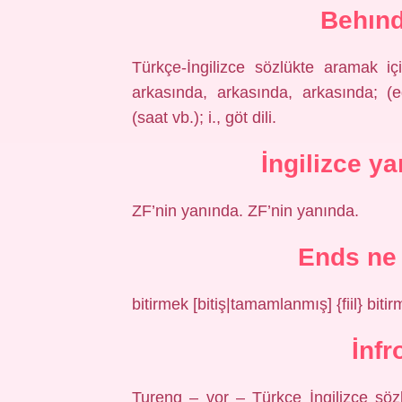
Behın
Türkçe-İngilizce sözlükte aramak için
arkasında, arkasında, arkasında; (
(saat vb.); i., göt dili.
İngilizce y
ZF’nin yanında. ZF’nin yanında.
Ends ne 
bitirmek [bitiş|tamamlanmış] {fiil} bitirm
İnfr
Tureng – vor – Türkçe İngilizce söz