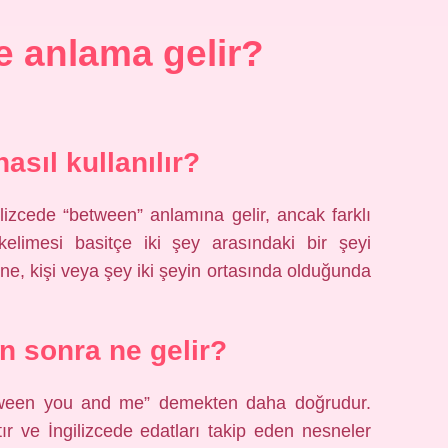
 anlama gelir?
asıl kullanılır?
lizcede “between” anlamına gelir, ancak farklı
 kelimesi basitçe iki şey arasındaki bir şeyi
esne, kişi veya şey iki şeyin ortasında olduğunda
 sonra ne gelir?
ween you and me” demekten daha doğrudur.
tır ve İngilizcede edatları takip eden nesneler