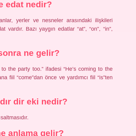
ce edat nedir?
nlar, yerler ve nesneler arasındaki ilişkileri
at vardır. Bazı yaygın edatlar “at”, “on”, “in”,
onra ne gelir?
to the party too.” ifadesi “He’s coming to the
na fiil “come”dan önce ve yardımcı fiil “is”ten
dır dir eki nedir?
saltmasıdır.
e anlama gelir?