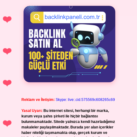
Reklam ve İletişim:
Skype: live:.cid.575569c608265c69
Yasal Uyarı:
Bu internet sitesi, herhangi bir marka,
kurum veya şahıs şirketi ile hiçbir bağlantısı
bulunmamaktadır. Sitede yalnızca kendi hazırladığımız
makaleler paylaşılmaktadır. Burada yer alan içerikler
haber niteliği taşımamakta olup, gerçek kurum ve