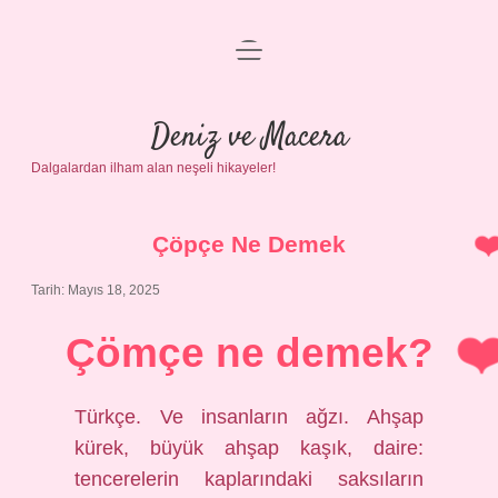
menüyü
Anasayfa
aç
Gizlilik Politikası
Deniz ve Macera
Dalgalardan ilham alan neşeli hikayeler!
Yasal Uyarı
Hakkımızda
Çöpçe Ne Demek
Tarih: Mayıs 18, 2025
Çömçe ne demek?
Türkçe. Ve insanların ağzı. Ahşap
kürek, büyük ahşap kaşık, daire:
tencerelerin kaplarındaki saksıların