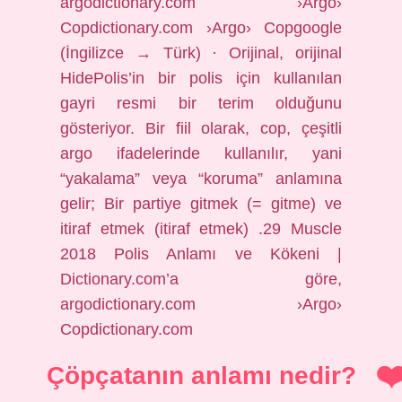
argodictionary.com ›Argo›
Copdictionary.com ›Argo› Copgoogle
(İngilizce → Türk) · Orijinal, orijinal
HidePolis’in bir polis için kullanılan
gayri resmi bir terim olduğunu
gösteriyor. Bir fiil olarak, cop, çeşitli
argo ifadelerinde kullanılır, yani
“yakalama” veya “koruma” anlamına
gelir; Bir partiye gitmek (= gitme) ve
itiraf etmek (itiraf etmek) .29 Muscle
2018 Polis Anlamı ve Kökeni |
Dictionary.com’a göre,
argodictionary.com ›Argo›
Copdictionary.com
Çöpçatanın anlamı nedir?