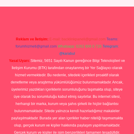
iris.org
Reklam ve İletişim:
E-mail:
backlinkpaneli@gmail.com
Teams:
forumhizmeti@gmail.com
Whatsapp: 0262 606 0 726
Telegram:
@karabul
Yasal Uyarı:
Sitemiz, 5651 Sayılı Kanun gereğince Bilgi Teknolojileri ve
İletişim Kurumu (BTK) tarafından onaylanmış bir Yer Sağlayıcı olarak
hizmet vermektedir. Bu nedenle, sitedeki içerikleri proaktif olarak
denetleme veya araştırma yükümlülüğümüz bulunmamaktadır. Ancak,
üyelerimiz yazdıkları içeriklerin sorumluluğunu taşımakta olup, siteye
üye olarak bu sorumluluğu kabul etmiş sayılırlar. Bu internet sitesi,
herhangi bir marka, kurum veya şahıs şirketi ile hiçbir bağlantısı
bulunmamaktadır. Sitede yalnızca kendi hazırladığımız makaleler
paylaşılmaktadır. Burada yer alan içerikler haber niteliği taşımamakta
olup, gerçek kurum ve kişiler hakkında paylaşım yapılmamaktadır.
Gerçek kurum ve kişiler ile isim benzerlikleri tamamen tesadüfidir.