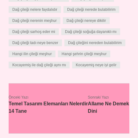
Dağ çileği nelere faydalıdır
Dağ çileği nerede bulabilirim
Dağ çileği nerenin meşhur
Dağ çileği nereye dikilir
Dağ çileği sarhoş eder mi
Dağ çileği soğuğa dayanıklı mı
Dağ çileği tadı neye benzer
Dağ çileğini nereden bulabilirim
Hangi ilin çileği meşhur
Hangi şehrin çileği meşhur
Kocayemiş ile dağ çileği aynı mı
Kocayemiş neye iyi gelir
Önceki Yazı
Sonraki Yazı
Temel Tasarım Elemanları Nelerdir
Allame Ne Demek
14 Tane
Dini