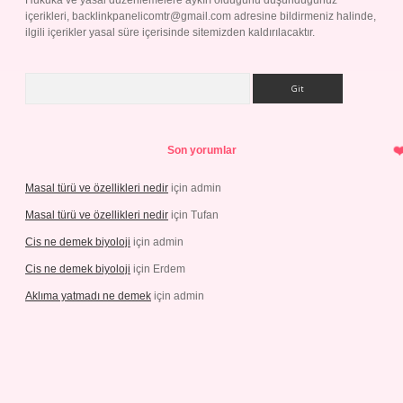
Hukuka ve yasal düzenlemelere aykırı olduğunu düşündüğünüz
içerikleri,
backlinkpanelicomtr@gmail.com
adresine bildirmeniz halinde,
ilgili içerikler yasal süre içerisinde sitemizden kaldırılacaktır.
Arama
Son yorumlar
Masal türü ve özellikleri nedir
için
admin
Masal türü ve özellikleri nedir
için
Tufan
Cis ne demek biyoloji
için
admin
Cis ne demek biyoloji
için
Erdem
Aklıma yatmadı ne demek
için
admin