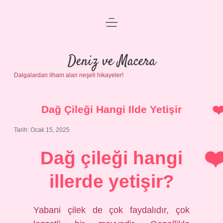
menüyü
Anasayfa
aç
Gizlilik Politikası
Deniz ve Macera
Dalgalardan ilham alan neşeli hikayeler!
Yasal Uyarı
Hakkımızda
Dağ Çileği Hangi Ilde Yetişir
Tarih: Ocak 15, 2025
Dağ çileği hangi
illerde yetişir?
Yabani çilek de çok faydalıdır, çok