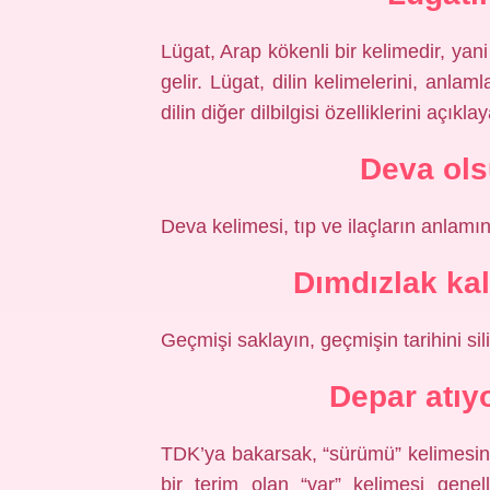
Lügat, Arap kökenli bir kelimedir, yani
gelir. Lügat, dilin kelimelerini, anlaml
dilin diğer dilbilgisi özelliklerini açıkla
Deva ol
Deva kelimesi, tıp ve ilaçların anlamın
Dımdızlak ka
Geçmişi saklayın, geçmişin tarihini si
Depar atı
TDK’ya bakarsak, “sürümü” kelimesini
bir terim olan “var” kelimesi genell