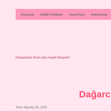
Anasayfa
Gizlilik Politikası
Yasal Uyarı
Hakkımızda
Dalgalardan ilham alan neşeli hikayeler!
Dağarc
Tarih: Ağustos 26, 2025