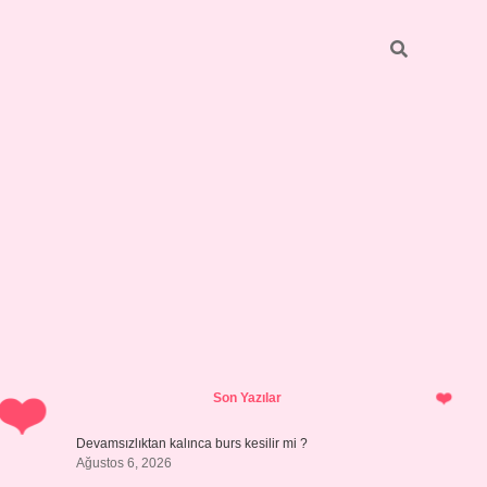
Sidebar
https://gran
Son Yazılar
Devamsızlıktan kalınca burs kesilir mi ?
Ağustos 6, 2026