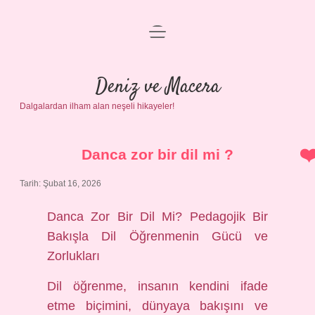
menüyü
Anasayfa
aç
Gizlilik Politikası
Deniz ve Macera
Dalgalardan ilham alan neşeli hikayeler!
Yasal Uyarı
Hakkımızda
Danca zor bir dil mi ?
Tarih: Şubat 16, 2026
Danca Zor Bir Dil Mi? Pedagojik Bir
Bakışla Dil Öğrenmenin Gücü ve
Zorlukları
Dil öğrenme, insanın kendini ifade
etme biçimini, dünyaya bakışını ve