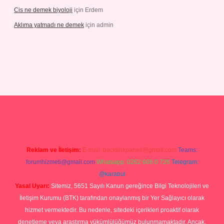
Cis ne demek biyoloji
için
Erdem
Aklıma yatmadı ne demek
için
admin
s.com/
tulipbetgiris.org
Reklam ve İletişim:
E-mail:
backlinkpaneli@gmail.com
Teams:
forumhizmeti@gmail.com
Whatsapp: 0262 606 0 726
Telegram:
@karabul
Yasal Uyarı:
Sitemiz, 5651 Sayılı Kanun gereğince Bilgi Teknolojileri ve
İletişim Kurumu (BTK) tarafından onaylanmış bir Yer Sağlayıcı olarak
hizmet vermektedir. Bu nedenle, sitedeki içerikleri proaktif olarak
denetleme veya araştırma yükümlülüğümüz bulunmamaktadır. Ancak,