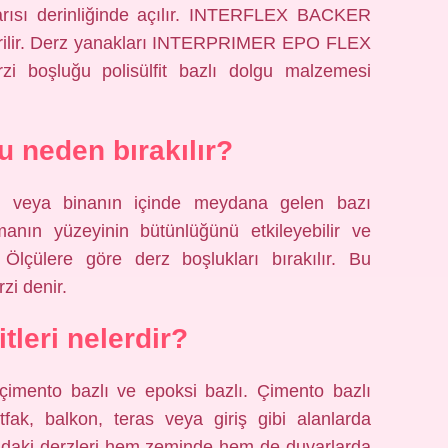
yarısı derinliğinde açılır. INTERFLEX BACKER
eştirilir. Derz yanakları INTERPRIMER EPO FLEX
rzi boşluğu polisülfit bazlı dolgu malzemesi
u neden bırakılır?
e veya binanın içinde meydana gelen bazı
manın yüzeyinin bütünlüğünü etkileyebilir ve
. Ölçülere göre derz boşlukları bırakılır. Bu
zi denir.
tleri nelerdir?
: çimento bazlı ve epoksi bazlı. Çimento bazlı
tfak, balkon, teras veya giriş gibi alanlarda
ındaki derzleri hem zeminde hem de duvarlarda