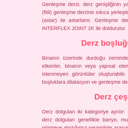
Genleşme derzi, derz genişliğinin 
(fitil) genleşme derzine sıkıca yerl
(astar) ile astarlanır. Genleşme de
INTERFLEX JOINT 2K ile doldurulur.
Derz boşluğ
Binanın üzerinde durduğu zemind
etkenler, binanın veya yapısal ele
istenmeyen görüntüler oluşturabilir
boşluklara dilatasyon ve genleşme der
Derz çeşi
Derz dolguları iki kategoriye ayrılır
derz dolguları genellikle banyo, mu
görmeye alıştığımız seramikler aras