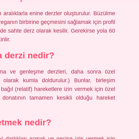
 aralıklarla enine derzler oluşturulur. Büzülme
reganın birbirine geçmesini sağlamak için profil
inde sahte derz olarak kesilir. Gerekirse yola 60
ilir.
 derzi nedir?
lma ve genleşme derzleri, daha sonra özel
olarak kumla doldurulur.) Bunlar, birleşim
ğıl (relatif) hareketlere izin vermek için özel
e donatının tamamen kesikli olduğu hareket
 etmek nedir?
ki darlıkları açmak ve geçişe izin vermek için