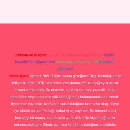
s.com/
tulipbetgiris.org
Reklam ve İletişim:
E-mail:
backlinkpaneli@gmail.com
Teams:
forumhizmeti@gmail.com
Whatsapp: 0262 606 0 726
Telegram:
@karabul
Yasal Uyarı:
Sitemiz, 5651 Sayılı Kanun gereğince Bilgi Teknolojileri ve
İletişim Kurumu (BTK) tarafından onaylanmış bir Yer Sağlayıcı olarak
hizmet vermektedir. Bu nedenle, sitedeki içerikleri proaktif olarak
denetleme veya araştırma yükümlülüğümüz bulunmamaktadır. Ancak,
üyelerimiz yazdıkları içeriklerin sorumluluğunu taşımakta olup, siteye
üye olarak bu sorumluluğu kabul etmiş sayılırlar. Bu internet sitesi,
herhangi bir marka, kurum veya şahıs şirketi ile hiçbir bağlantısı
bulunmamaktadır. Sitede yalnızca kendi hazırladığımız makaleler