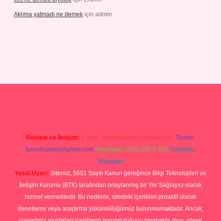
Aklıma yatmadı ne demek
için
admin
is.com/
tulipbetgiris.org
Reklam ve İletişim:
E-mail:
backlinkpaneli@gmail.com
Teams:
forumhizmeti@gmail.com
Whatsapp: 0262 606 0 726
Telegram:
@karabul
Yasal Uyarı:
Sitemiz, 5651 Sayılı Kanun gereğince Bilgi Teknolojileri ve
İletişim Kurumu (BTK) tarafından onaylanmış bir Yer Sağlayıcı olarak
hizmet vermektedir. Bu nedenle, sitedeki içerikleri proaktif olarak
denetleme veya araştırma yükümlülüğümüz bulunmamaktadır. Ancak,
üyelerimiz yazdıkları içeriklerin sorumluluğunu taşımakta olup, siteye