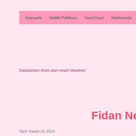
Anasayfa
Gizlilik Politikası
Yasal Uyarı
Hakkımızda
Dalgalardan ilham alan neşeli hikayeler!
Fidan N
Tarih: Kasım 14, 2024