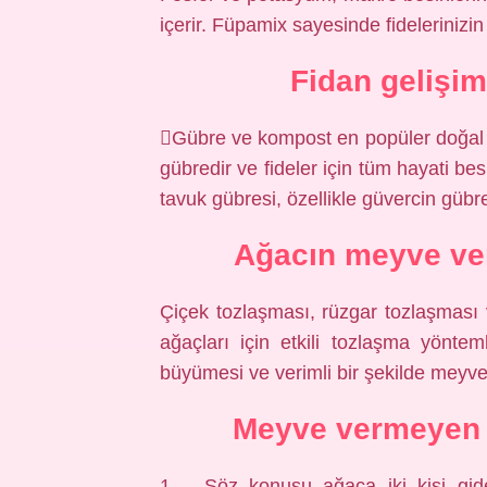
içerir. Füpamix sayesinde fidelerinizin 
Fidan gelişim
Gübre ve kompost en popüler doğal gü
gübredir ve fideler için tüm hayati bes
tavuk gübresi, özellikle güvercin gübres
Ağacın meyve ver
Çiçek tozlaşması, rüzgar tozlaşması 
ağaçları için etkili tozlaşma yönteml
büyümesi ve verimli bir şekilde meyve
Meyve vermeyen a
1 – Söz konusu ağaca iki kişi gide