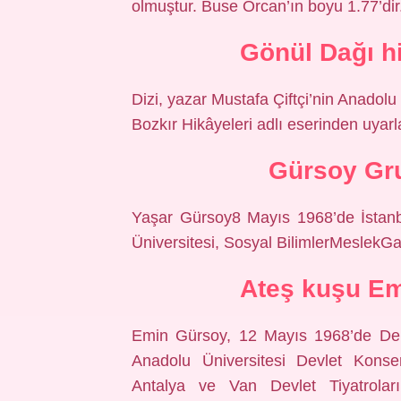
olmuştur. Buse Orcan’ın boyu 1.77’dir
Gönül Dağı h
Dizi, yazar Mustafa Çiftçi’nin Anado
Bozkır Hikâyeleri adlı eserinden uyarl
Gürsoy Gru
Yaşar Gürsoy8 Mayıs 1968’de İstanb
Üniversitesi, Sosyal BilimlerMeslekG
Ateş kuşu Em
Emin Gürsoy, 12 Mayıs 1968’de Deni
Anadolu Üniversitesi Devlet Konse
Antalya ve Van Devlet Tiyatrolar