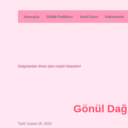
Anasayfa
Gizlilik Politikası
Yasal Uyarı
Hakkımızda
Dalgalardan ilham alan neşeli hikayeler!
Gönül Dağ
Tarih: Kasım 26, 2024