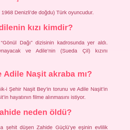
1968 Denizli’de doğdu) Türk oyuncudur.
ilenin kızı kimdir?
 “Gönül Dağı” dizisinin kadrosunda yer aldı.
nayacak ve Adile’nin (Sueda Çil) kızını
 Adile Naşit akraba mı?
-i Şehir Naşit Bey’in torunu ve Adile Naşit’in
’in hayatının filme alınmasını istiyor.
ahide neden öldü?
da şehit düşen Zahide Güçlü’ye eşinin evlilik