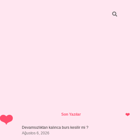
Sidebar
https://grandoperabetgiris.com/
tulipbetgiris.org
Son Yazılar
Devamsızlıktan kalınca burs kesilir mi ?
Ağustos 6, 2026