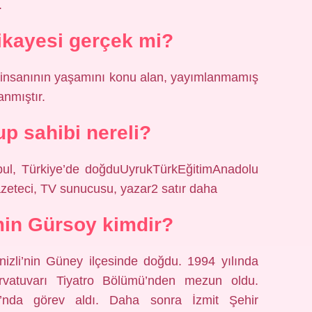
.
ikayesi gerçek mi?
lu insanının yaşamını konu alan, yayımlanmamış
anmıştır.
p sahibi nereli?
ul, Türkiye’de doğduUyrukTürkEğitimAnadolu
azeteci, TV sunucusu, yazar2 satır daha
in Gürsoy kimdir?
zli’nin Güney ilçesinde doğdu. 1994 yılında
rvatuvarı Tiyatro Bölümü’nden mezun oldu.
ı’nda görev aldı. Daha sonra İzmit Şehir