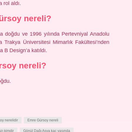
 rol aldı.
rsoy nereli?
da doğdu ve 1996 yılında Pertevniyal Anadolu
a Trakya Üniversitesi Mimarlık Fakültesi’nden
 B Design’a katıldı.
rsoy nereli?
oğdu.
y nerelidir
Emre Gürsoy nereli
zı kimdir
Gönül Dağı Asya kaç yaşında