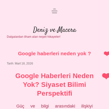
menüyü
Anasayfa
aç
Gizlilik Politikası
Deniz ve Macera
Dalgalardan ilham alan neşeli hikayeler!
Yasal Uyarı
Hakkımızda
Google haberleri neden yok ?
Tarih: Mart 18, 2026
Google Haberleri Neden
Yok? Siyaset Bilimi
Perspektifi
Güç ve bilgi arasındaki ilişkiyi