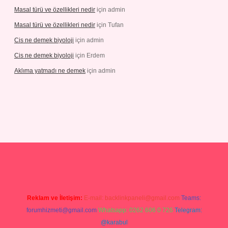
Masal türü ve özellikleri nedir
için
admin
Masal türü ve özellikleri nedir
için
Tufan
Cis ne demek biyoloji
için
admin
Cis ne demek biyoloji
için
Erdem
Aklıma yatmadı ne demek
için
admin
iris.com/
tulipbetgiris.org
Reklam ve İletişim:
E-mail:
backlinkpaneli@gmail.com
Teams:
forumhizmeti@gmail.com
Whatsapp: 0262 606 0 726
Telegram:
@karabul