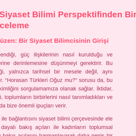
iyaset Bilimi Perspektifinden Bi
nceleme
üzen: Bir Siyaset Bilimcisinin Girişi
llendiği, güç ilişkilerinin nasıl kurulduğu ve
erine derinlemesine düşünmeyi gerektirir. Bu
iği, yalnızca tarihsel bir mesele değil, aynı
dır. “Horasan Türkleri Oğuz mu?” sorusu da, bu
imliğini sorgulamamıza olanak sağlar. İktidar,
i, toplumların birbirlerini nasıl tanımladıkları ve
nda bize önemli ipuçları verir.
ile bağlantısını siyaset bilimi çerçevesinde ele
e dayalı bakış açıları ile kadınların toplumsal
ı bakış açılarını harmanlayarak daha geniş bir