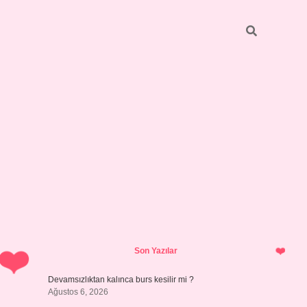
Sidebar
https://grandoperabetgiris.com/
tulipbetgiris.org
Son Yazılar
Devamsızlıktan kalınca burs kesilir mi ?
Ağustos 6, 2026