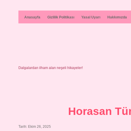
Anasayfa
Gizlilik Politikası
Yasal Uyarı
Hakkımızda
Dalgalardan ilham alan neşeli hikayeler!
Horasan Tür
Tarih: Ekim 26, 2025