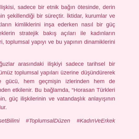
lişkisi, sadece bir etnik bağın ötesinde, derin
n şekillendiği bir süreçtir. İktidar, kurumlar ve
ukların kimliklerini inşa ederken nasıl bir güç
klerin stratejik bakış açıları ile kadınların
ri, toplumsal yapıyı ve bu yapının dinamiklerini
zlar arasındaki ilişkiyi sadece tarihsel bir
nümüz toplumsal yapıları üzerine düşündürerek
i ve gücü, hem geçmişin izlerinden hem de
nden etkilenir. Bu bağlamda, “Horasan Türkleri
 güç ilişkilerinin ve vatandaşlık anlayışının
dur.
setBilimi #ToplumsalDüzen #KadınVeErkek