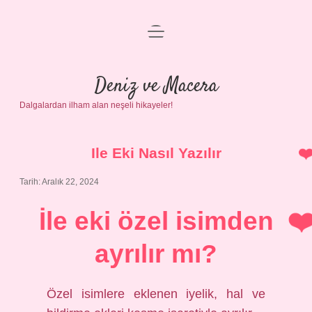
menüyü
Anasayfa
aç
Gizlilik Politikası
Deniz ve Macera
Dalgalardan ilham alan neşeli hikayeler!
Yasal Uyarı
Hakkımızda
Ile Eki Nasıl Yazılır
Tarih: Aralık 22, 2024
İle eki özel isimden
ayrılır mı?
Özel isimlere eklenen iyelik, hal ve