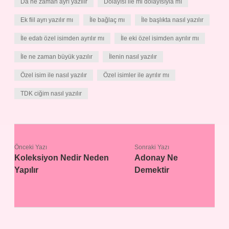
Da ne zaman ayrı yazılır
Dolayısı ile mi dolayısıyla mı
Ek fiil ayrı yazılır mı
İle bağlaç mı
İle başlıkta nasıl yazılır
İle edatı özel isimden ayrılır mı
İle eki özel isimden ayrılır mı
İle ne zaman büyük yazılır
İlenin nasıl yazılır
Özel isim ile nasıl yazılır
Özel isimler ile ayrılır mı
TDK ciğim nasıl yazılır
Önceki Yazı
Sonraki Yazı
Koleksiyon Nedir Neden
Adonay Ne
Yapılır
Demektir