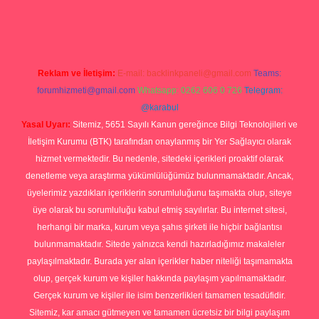
doperabetgiris.com/
tulipbetgiris.org
Reklam ve İletişim:
E-mail:
backlinkpaneli@gmail.com
Teams:
forumhizmeti@gmail.com
Whatsapp: 0262 606 0 726
Telegram:
@karabul
Yasal Uyarı:
Sitemiz, 5651 Sayılı Kanun gereğince Bilgi Teknolojileri ve
İletişim Kurumu (BTK) tarafından onaylanmış bir Yer Sağlayıcı olarak
hizmet vermektedir. Bu nedenle, sitedeki içerikleri proaktif olarak
denetleme veya araştırma yükümlülüğümüz bulunmamaktadır. Ancak,
üyelerimiz yazdıkları içeriklerin sorumluluğunu taşımakta olup, siteye
üye olarak bu sorumluluğu kabul etmiş sayılırlar. Bu internet sitesi,
herhangi bir marka, kurum veya şahıs şirketi ile hiçbir bağlantısı
bulunmamaktadır. Sitede yalnızca kendi hazırladığımız makaleler
paylaşılmaktadır. Burada yer alan içerikler haber niteliği taşımamakta
olup, gerçek kurum ve kişiler hakkında paylaşım yapılmamaktadır.
Gerçek kurum ve kişiler ile isim benzerlikleri tamamen tesadüfidir.
Sitemiz, kar amacı gütmeyen ve tamamen ücretsiz bir bilgi paylaşım