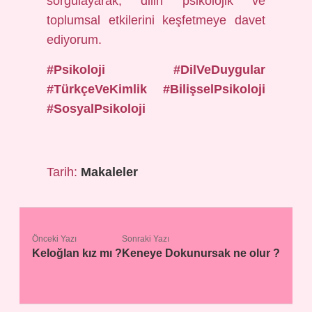
sorgulayarak, dilin psikolojik ve
toplumsal etkilerini keşfetmeye davet
ediyorum.
#Psikoloji
#DilVeDuygular
#TürkçeVeKimlik
#BilişselPsikoloji
#SosyalPsikoloji
Tarih:
Makaleler
Önceki Yazı
Sonraki Yazı
Keloğlan kız mı ?
Keneye Dokunursak ne olur ?