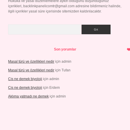
Hukuka ve yasal düzenlemelere aykırı olduğunu düşündüğünüz
içerikleri,
backlinkpanelicomtr@gmail.com
adresine bildirmeniz halinde,
ilgili içerikler yasal süre içerisinde sitemizden kaldırılacaktır.
Arama
Son yorumlar
Masal türü ve özellikleri nedir
için
admin
Masal türü ve özellikleri nedir
için
Tufan
Cis ne demek biyoloji
için
admin
Cis ne demek biyoloji
için
Erdem
Aklıma yatmadı ne demek
için
admin