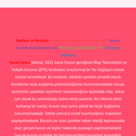
iris.org
Reklam ve İletişim:
E-mail:
backlinkpaneli@gmail.com
Teams:
forumhizmeti@gmail.com
Whatsapp: 0262 606 0 726
Telegram:
@karabul
Yasal Uyarı:
Sitemiz, 5651 Sayılı Kanun gereğince Bilgi Teknolojileri ve
İletişim Kurumu (BTK) tarafından onaylanmış bir Yer Sağlayıcı olarak
hizmet vermektedir. Bu nedenle, sitedeki içerikleri proaktif olarak
denetleme veya araştırma yükümlülüğümüz bulunmamaktadır. Ancak,
üyelerimiz yazdıkları içeriklerin sorumluluğunu taşımakta olup, siteye
üye olarak bu sorumluluğu kabul etmiş sayılırlar. Bu internet sitesi,
herhangi bir marka, kurum veya şahıs şirketi ile hiçbir bağlantısı
bulunmamaktadır. Sitede yalnızca kendi hazırladığımız makaleler
paylaşılmaktadır. Burada yer alan içerikler haber niteliği taşımamakta
olup, gerçek kurum ve kişiler hakkında paylaşım yapılmamaktadır.
Gerçek kurum ve kişiler ile isim benzerlikleri tamamen tesadüfidir.