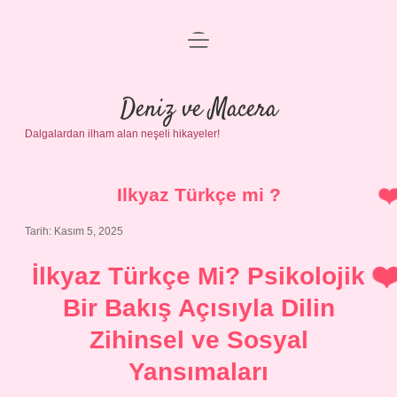
menüyü
Anasayfa
aç
Gizlilik Politikası
Deniz ve Macera
Dalgalardan ilham alan neşeli hikayeler!
Yasal Uyarı
Hakkımızda
Ilkyaz Türkçe mi ?
Tarih: Kasım 5, 2025
İlkyaz Türkçe Mi? Psikolojik
Bir Bakış Açısıyla Dilin
Zihinsel ve Sosyal
Yansımaları