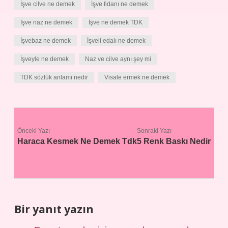
İşve cilve ne demek
İşve fidanı ne demek
İşve naz ne demek
İşve ne demek TDK
İşvebaz ne demek
İşveli edalı ne demek
İşveyle ne demek
Naz ve cilve aynı şey mi
TDK sözlük anlamı nedir
Visale ermek ne demek
Önceki Yazı
Sonraki Yazı
Haraca Kesmek Ne Demek Tdk
5 Renk Baskı Nedir
Bir yanıt yazın