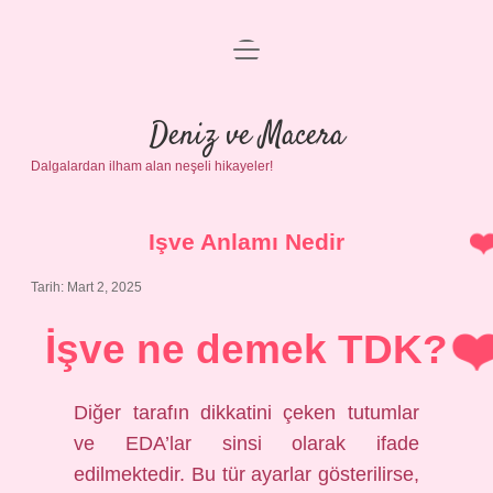
menüyü
Anasayfa
aç
Gizlilik Politikası
Deniz ve Macera
Dalgalardan ilham alan neşeli hikayeler!
Yasal Uyarı
Hakkımızda
Işve Anlamı Nedir
Tarih: Mart 2, 2025
İşve ne demek TDK?
Diğer tarafın dikkatini çeken tutumlar
ve EDA’lar sinsi olarak ifade
edilmektedir. Bu tür ayarlar gösterilirse,