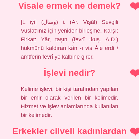
Visale ermek ne demek?
[L iyi] (ﻭﺻﺎﻝ) i. (Ar. Viṣāl) Sevgili
Vuslat’ınız için yeniden birleşme. Karşı:
Firkat: Yâr, taşın (fevrî -kuş. A.D.)
hükmünü kaldıran kân -ı vis Âle erdi /
amtferin fevrî’ye kalbine girer.
İşlevi nedir?
Kelime işlevi, bir kişi tarafından yapılan
bir emir olarak verilen bir kelimedir.
Hizmet ve işlev anlamlarında kullanılan
bir kelimedir.
Erkekler cilveli kadınlardan