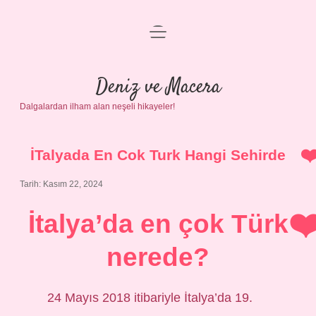
menüyü
Anasayfa
aç
Gizlilik Politikası
Deniz ve Macera
Dalgalardan ilham alan neşeli hikayeler!
Yasal Uyarı
Hakkımızda
İTalyada En Cok Turk Hangi Sehirde
Tarih: Kasım 22, 2024
İtalya’da en çok Türk
nerede?
24 Mayıs 2018 itibariyle İtalya’da 19.