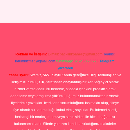
iris.com/
tulipbetgiris.org
Reklam ve İletişim:
E-mail:
backlinkpaneli@gmail.com
Teams:
forumhizmeti@gmail.com
Whatsapp: 0262 606 0 726
Telegram:
@karabul
Yasal Uyarı:
Sitemiz, 5651 Sayılı Kanun gereğince Bilgi Teknolojileri ve
İletişim Kurumu (BTK) tarafından onaylanmış bir Yer Sağlayıcı olarak
hizmet vermektedir. Bu nedenle, sitedeki içerikleri proaktif olarak
denetleme veya araştırma yükümlülüğümüz bulunmamaktadır. Ancak,
üyelerimiz yazdıkları içeriklerin sorumluluğunu taşımakta olup, siteye
üye olarak bu sorumluluğu kabul etmiş sayılırlar. Bu internet sitesi,
herhangi bir marka, kurum veya şahıs şirketi ile hiçbir bağlantısı
bulunmamaktadır. Sitede yalnızca kendi hazırladığımız makaleler