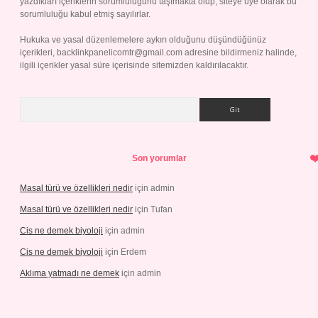
yazdıkları içeriklerin sorumluluğunu taşımakta olup, siteye üye olarak bu
sorumluluğu kabul etmiş sayılırlar.
Hukuka ve yasal düzenlemelere aykırı olduğunu düşündüğünüz
içerikleri,
backlinkpanelicomtr@gmail.com
adresine bildirmeniz halinde,
ilgili içerikler yasal süre içerisinde sitemizden kaldırılacaktır.
Arama
Son yorumlar
Masal türü ve özellikleri nedir
için
admin
Masal türü ve özellikleri nedir
için
Tufan
Cis ne demek biyoloji
için
admin
Cis ne demek biyoloji
için
Erdem
Aklıma yatmadı ne demek
için
admin