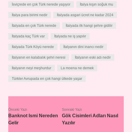
İsviçrede en çok Türk nerede yaşıyor
İtalya kışın soğuk mu
İtalya para birimi nedir
İtalyada asgari ücret ne kadar 2024
İtalyada en çok Türk nerede
İtalyada ilk hangi şehre gidilir
İtalyada kaç Türk var
İtalyada ne iş yapılır
İtalyada Türk Köyü nerede
İtalyanın dini inancı nedir
İtalyanın en kalabalık şehri neresi
İtalyanın eski adı nedir
İtalyanın neyi meşhurdur
La moena ne demek
Türkler Avrupada en çok hangi ülkede yaşar
Önceki Yazı
Sonraki Yazı
Banknot Ismi Nereden
Gök Cisimleri Adları Nasıl
Gelir
Yazılır