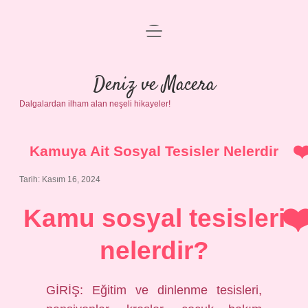
menüyü
Anasayfa
aç
Gizlilik Politikası
Deniz ve Macera
Dalgalardan ilham alan neşeli hikayeler!
Yasal Uyarı
Hakkımızda
Kamuya Ait Sosyal Tesisler Nelerdir
Tarih: Kasım 16, 2024
Kamu sosyal tesisleri
nelerdir?
GİRİŞ: Eğitim ve dinlenme tesisleri,