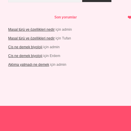
Son yorumlar
Masal türü ve özellikleri nedir
için
admin
Masal türü ve özellikleri nedir
için
Tufan
Cis ne demek biyoloji
için
admin
Cis ne demek biyoloji
için
Erdem
Aklıma yatmadı ne demek
için
admin
is.com/
tulipbetgiris.org